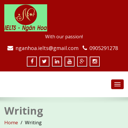
With our passion!
nganhoa.ielts@gmail.com
0905291278
Toggl
navig
Writing
Home
Writing