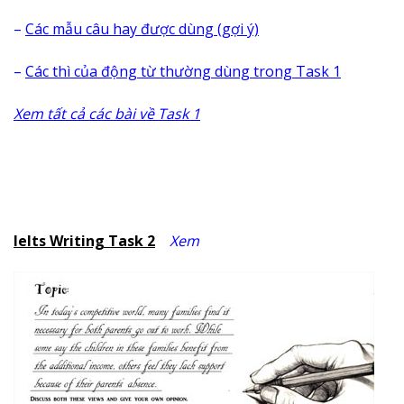
–
Các mẫu câu hay được dùng (gợi ý)
–
Các thì của động từ thường dùng trong Task 1
Xem tất cả các bài về Task 1
Ielts Writing Task 2
Xem