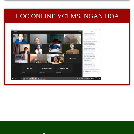
HỌC ONLINE VỚI MS. NGÂN HOA