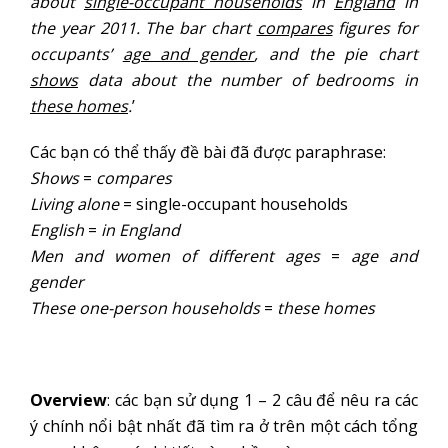
about
single-occupant households
in
England
in
the year 2011. The bar chart
compares
figures for
occupants’
age and gender
, and the pie chart
shows
data about the number of bedrooms in
these homes
.
’
Các bạn có thể thấy đề bài đã được paraphrase:
Shows
=
compares
Living alone
= single-occupant households
English
=
in England
Men and women of different ages
=
age and
gender
These one-person households
=
these homes
Overview
: các bạn sử dụng 1 – 2 câu để nêu ra các
ý chính nổi bật nhất đã tìm ra ở trên một cách tổng