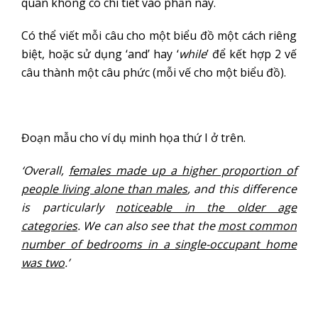
quan không có chi tiết vào phần này.
Có thể viết mỗi câu cho một biểu đồ một cách riêng
biệt, hoặc sử dụng ‘and’ hay ‘
while
’ để kết hợp 2 vế
câu thành một câu phức (mỗi vế cho một biểu đồ).
Đoạn mẫu cho ví dụ minh họa thứ I ở trên.
‘Overall,
females made up a higher proportion of
people living alone than males
, and this difference
is particularly
noticeable in the older age
categories
. We can also see that the
most common
number of bedrooms in a single-occupant home
was two
.’