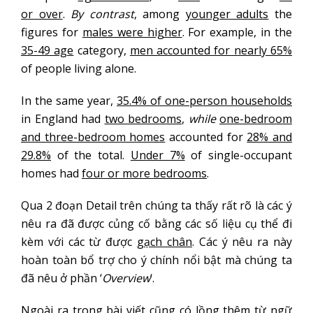
or over
.
By contrast
, among
younger adults
the
figures for
males were higher
. For example, in the
35-49 age
category,
men accounted for nearly 65%
of people living alone.
In the same year,
35.4% of one-person households
in England had
two bedrooms
,
while
one-bedroom
and three-bedroom homes
accounted for
28% and
29.8%
of the total.
Under 7%
of single-occupant
homes had
four or more bedrooms
.
Qua 2 đoạn Detail trên chúng ta thấy rất rõ là các ý
nêu ra đã được củng cố bằng các số liệu cụ thể đi
kèm với các từ được
gạch chân
. Các ý nêu ra này
hoàn toàn bổ trợ cho ý chính nổi bật mà chúng ta
đã nêu ở phần ‘
Overview
‘.
Ngoài ra trong bài viết cũng có lồng thêm từ ngữ