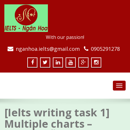
With our passion!
nganhoa.ielts@gmail.com
0905291278
Toggl
navig
[Ielts writing task 1]
Multiple charts –