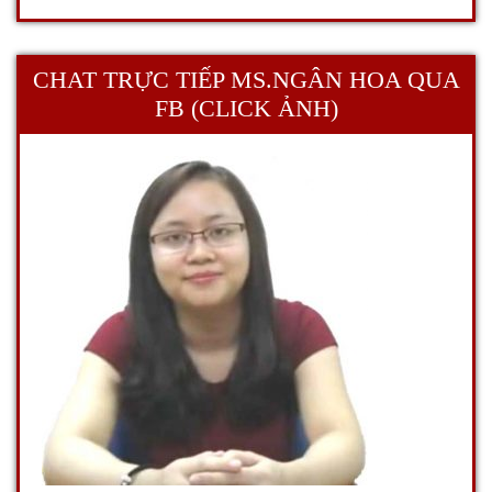
CHAT TRỰC TIẾP MS.NGÂN HOA QUA
FB (CLICK ẢNH)