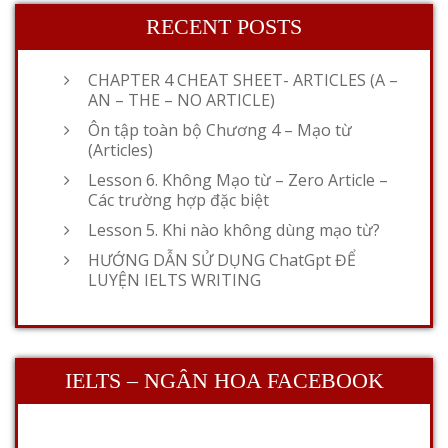
RECENT POSTS
CHAPTER 4 CHEAT SHEET- ARTICLES (A –
AN – THE – NO ARTICLE)
Ôn tập toàn bộ Chương 4 – Mạo từ
(Articles)
Lesson 6. Không Mạo từ – Zero Article –
Các trường hợp đặc biệt
Lesson 5. Khi nào không dùng mạo từ?
HƯỚNG DẪN SỬ DỤNG ChatGpt ĐỂ
LUYỆN IELTS WRITING
IELTS – NGÂN HOA FACEBOOK