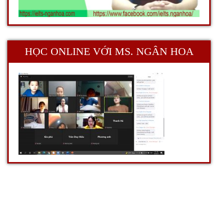
HỌC ONLINE VỚI MS. NGÂN HOA