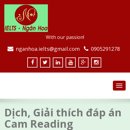
With our passion!
nganhoa.ielts@gmail.com
0905291278
Toggl
navig
Dịch, Giải thích đáp án
Cam Reading