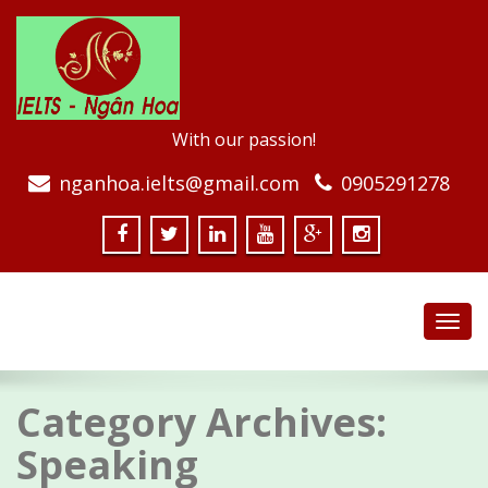
With our passion!
nganhoa.ielts@gmail.com
0905291278
Toggl
navig
Category Archives:
Speaking