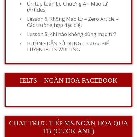
Ôn tập toàn bộ Chương 4 – Mạo từ
(Articles)
Lesson 6. Không Mạo từ – Zero Article –
Các trường hợp đặc biệt
Lesson 5. Khi nào không dùng mạo từ?
HƯỚNG DẪN SỬ DỤNG ChatGpt ĐỂ
LUYỆN IELTS WRITING
IELTS – NGÂN HOA FACEBOOK
CHAT TRỰC TIẾP MS.NGÂN HOA QUA
FB (CLICK ẢNH)