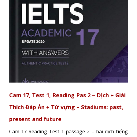
Cam 17, Test 1, Reading Pas 2 – Dịch + Giải
Thích Đáp Án + Từ vựng – Stadiums: past,
present and future
Cam 17 Reading Test 1 passage 2 – bài dịch tiếng