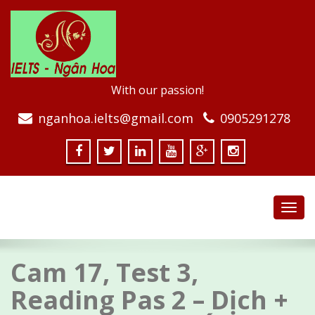
With our passion!
nganhoa.ielts@gmail.com
0905291278
Toggl
navig
Cam 17, Test 3,
Reading Pas 2 – Dịch +