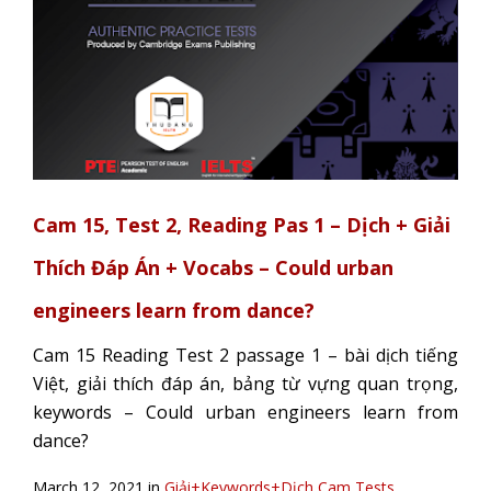
Cam 15, Test 2, Reading Pas 1 – Dịch + Giải
Thích Đáp Án + Vocabs – Could urban
engineers learn from dance?
Cam 15 Reading Test 2 passage 1 – bài dịch tiếng
Việt, giải thích đáp án, bảng từ vựng quan trọng,
keywords – Could urban engineers learn from
dance?
March 12, 2021 in
Giải+Keywords+Dịch Cam Tests
,