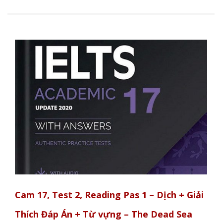
Cam 17, Test 2, Reading Pas 1 – Dịch + Giải
Thích Đáp Án + Từ vựng – The Dead Sea