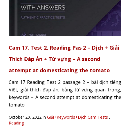
Cam 17, Test 2, Reading Pas 2 – Dịch + Giải
Thích Đáp Án + Từ vựng – A second
attempt at domesticating the tomato
Cam 17 Reading Test 2 passage 2 – bài dịch tiếng
Việt, giải thích đáp án, bảng từ vựng quan trọng,
keywords – A second attempt at domesticating the
tomato
October 20, 2022 in
Giải+Keywords+Dịch Cam Tests
,
Reading