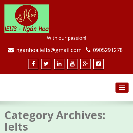
With our passion!
nganhoa.ielts@gmail.com
0905291278
Toggl
navig
Category Archives:
Ielts