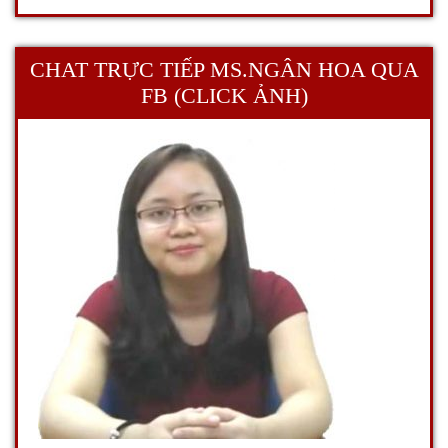
CHAT TRỰC TIẾP MS.NGÂN HOA QUA
FB (CLICK ẢNH)