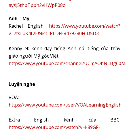
ayXj5thbTpbh2vHWpP08o
Anh – Mỹ
Rachel English:
https://www.youtube.com/watch?
v=7tsljuK4f2E&list=PLDFE8479280F6D5D3
Kenny N: kênh dạy tiếng Anh nổi tiếng của thầy
giáo người Mỹ gốc Việt
https://www.youtube.com/channel/UCmAObNLBg60M
Luyện nghe
VOA:
https://www.youtube.com/user/VOALearningEnglish
Extra Engish: kênh của BBC:
https://www.youtube.com/watch?v=k89GF-