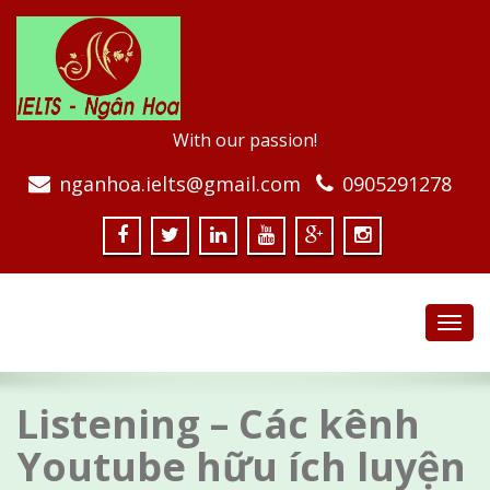
With our passion!
nganhoa.ielts@gmail.com
0905291278
Toggl
navig
Listening – Các kênh
Youtube hữu ích luyện