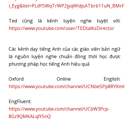
i_Eyg&list=PLdYSWqTrWP2jyqWIdjsATbrb11uN_BMrF
Ted cũng là kênh luyện nghe tuyệt vời:
https://www.youtube.com/user/TEDtalksDirector
Các kênh dạy tiếng Anh của các giáo viên bản ngữ
là nguồn luyện nghe chuẩn đồng thời học được
phương pháp học tiếng Anh hiệu quả
Oxford Online English:
https://www.youtube.com/channel/UCNbeSPp8RYKmHU
EngFluent:
https://www.youtube.com/channel/UCbW3Pcp-
8Gz9QMKALqlY5nQ