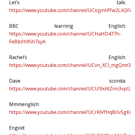
Let’s talk:
https://www.youtube.com/channel/UCicjynhfFw2LiIQFn
BBC learning English:
https://www.youtube.com/channel/UCHaHD477h-
FeBbVh9Sh7syA
Rachel’s English:
https://www.youtube.com/channel/UCvn_XCl_mgQmt3s
Dave sconda:
https://www.youtube.com/channel/UCUI9xIKZnn3vpGI
Mmmenglish:
https://www.youtube.com/channel/UCrRiVfHqBIIvSgK
Engvid: