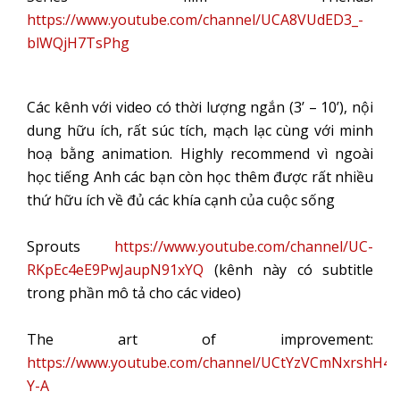
https://www.youtube.com/channel/UCA8VUdED3_-
blWQjH7TsPhg
Các kênh với video có thời lượng ngắn (3’ – 10’), nội
dung hữu ích, rất súc tích, mạch lạc cùng với minh
hoạ bằng animation. Highly recommend vì ngoài
học tiếng Anh các bạn còn học thêm được rất nhiều
thứ hữu ích về đủ các khía cạnh của cuộc sống
Sprouts
https://www.youtube.com/channel/UC-
RKpEc4eE9PwJaupN91xYQ
(kênh này có subtitle
trong phần mô tả cho các video)
The art of improvement:
https://www.youtube.com/channel/UCtYzVCmNxrshH4_
Y-A