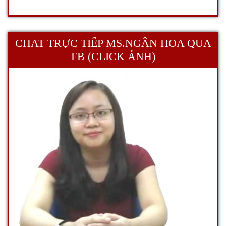
CHAT TRỰC TIẾP MS.NGÂN HOA QUA
FB (CLICK ẢNH)