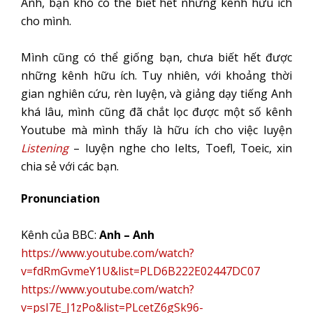
Anh, bạn khó có thể biết hết những kênh hữu ích
cho mình.
Mình cũng có thể giống bạn, chưa biết hết được
những kênh hữu ích. Tuy nhiên, với khoảng thời
gian nghiên cứu, rèn luyện, và giảng dạy tiếng Anh
khá lâu, mình cũng đã chắt lọc được một số kênh
Youtube mà mình thấy là hữu ích cho việc luyện
Listening
– luyện nghe cho Ielts, Toefl, Toeic, xin
chia sẻ với các bạn.
Pronunciation
Kênh của BBC:
Anh – Anh
https://www.youtube.com/watch?
v=fdRmGvmeY1U&list=PLD6B222E02447DC07
https://www.youtube.com/watch?
v=psI7E_J1zPo&list=PLcetZ6gSk96-