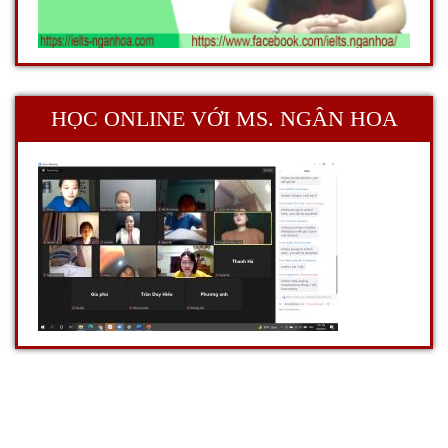
HỌC ONLINE VỚI MS. NGÂN HOA