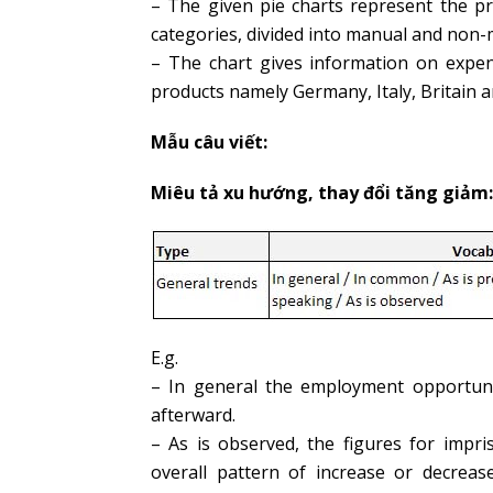
– The given pie charts represent the p
categories, divided into manual and non
– The chart gives information on expe
products namely Germany, Italy, Britain a
Mẫu câu viết:
Miêu tả xu hướng, thay đổi tăng giảm:
E.g.
– In general the employment opportuni
afterward.
– As is observed, the figures for impr
overall pattern of increase or decreas