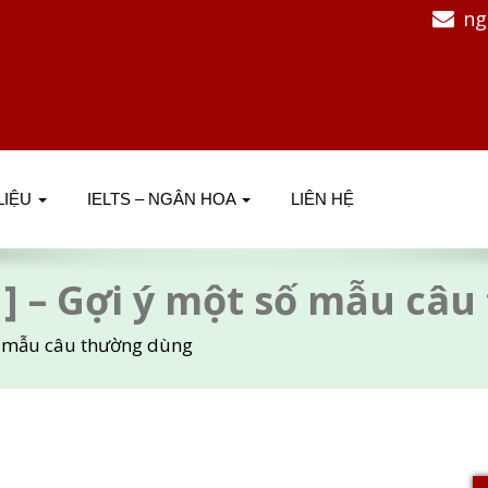
ng
 LIỆU
IELTS – NGÂN HOA
LIÊN HỆ
 1] – Gợi ý một số mẫu c
 số mẫu câu thường dùng