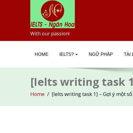
With our passion!
HOME
IELTS?
NGỮ PHÁP
TÀI
[Ielts writing task
Home
[Ielts writing task 1] – Gợi ý một