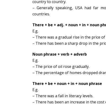
country to country.
– Generally speaking, USA had far mo
countries.
There + be + adj. + noun + in + noun ph
E.g.
– There was a gradual rise in the price of o
– There has been a sharp drop in the price
Noun phrase + verb + adverb
E.g.
– The price of oil rose gradually.
– The percentage of homes dropped drama
There + be + noun + in + noun phrase
E.g.
– There was a fall in literacy levels.
– There has been an increase in the cost o