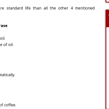
re standard life than all the other 4 mentioned
rase
il.
 of oil.
tically.
f coffee.