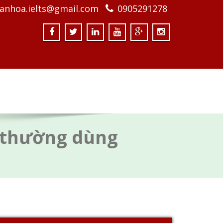
anhoa.ielts@gmail.com
0905291278
âu thường dùng