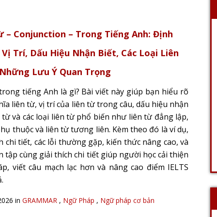
ừ – Conjunction – Trong Tiếng Anh: Định
 Vị Trí, Dấu Hiệu Nhận Biết, Các Loại Liên
 Những Lưu Ý Quan Trọng
trong tiếng Anh là gì? Bài viết này giúp bạn hiểu rõ
ĩa liên từ, vị trí của liên từ trong câu, dấu hiệu nhận
n từ và các loại liên từ phổ biến như liên từ đẳng lập,
phụ thuộc và liên từ tương liên. Kèm theo đó là ví dụ,
ch chi tiết, các lỗi thường gặp, kiến thức nâng cao, và
n tập cùng giải thích chi tiết giúp người học cải thiện
p, viết câu mạch lạc hơn và nâng cao điểm IELTS
.
2026 in
GRAMMAR
,
Ngữ Pháp
,
Ngữ pháp cơ bản