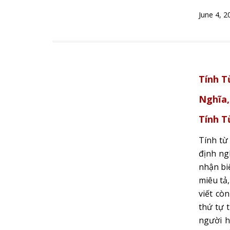
June 4, 2
Tính T
Nghĩa,
Tính T
Tính từ 
định ngh
nhận biế
miêu tả,
viết cò
thứ tự t
người h