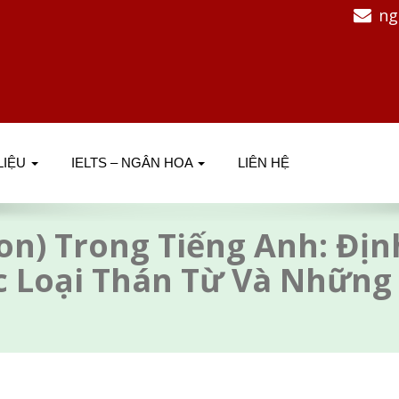
ng
 LIỆU
IELTS – NGÂN HOA
LIÊN HỆ
on) Trong Tiếng Anh: Định
ác Loại Thán Từ Và Những