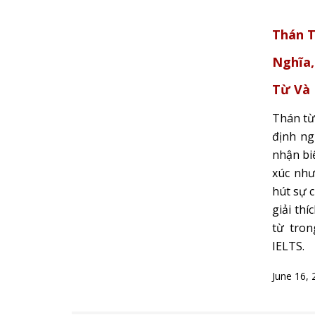
Thán T
Nghĩa,
Từ Và
Thán từ 
định ng
nhận bi
xúc như
hút sự c
giải thí
từ tron
IELTS.
June 16, 