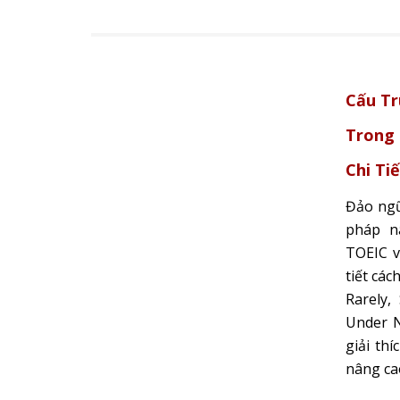
Cấu Tr
Trong 
Chi Ti
Đảo ngữ
pháp n
TOEIC v
tiết cá
Rarely,
Under N
giải th
nâng ca