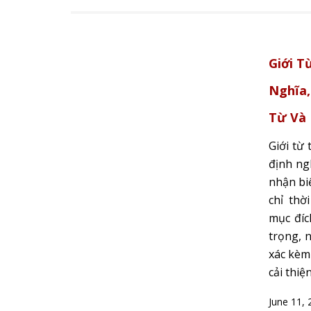
Giới T
Nghĩa,
Từ Và
Giới từ 
định ngh
nhận biế
chỉ thờ
mục đíc
trọng, 
xác kèm
cải thiệ
June 11, 