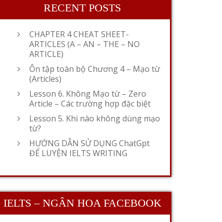
RECENT POSTS
CHAPTER 4 CHEAT SHEET-
ARTICLES (A – AN – THE – NO
ARTICLE)
Ôn tập toàn bộ Chương 4 – Mạo từ
(Articles)
Lesson 6. Không Mạo từ – Zero
Article – Các trường hợp đặc biệt
Lesson 5. Khi nào không dùng mạo
từ?
HƯỚNG DẪN SỬ DỤNG ChatGpt
ĐỂ LUYỆN IELTS WRITING
IELTS – NGÂN HOA FACEBOOK