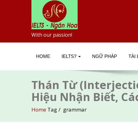
With our passion!
HOME
IELTS?
NGỮ PHÁP
TÀI
Thán Từ (Interjecti
Hiệu Nhận Biết, C
Home
Tag
grammar