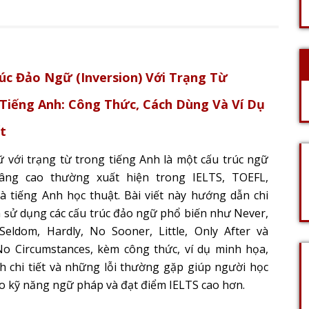
úc Đảo Ngữ (Inversion) Với Trạng Từ
Tiếng Anh: Công Thức, Cách Dùng Và Ví Dụ
ết
 với trạng từ trong tiếng Anh là một cấu trúc ngữ
âng cao thường xuất hiện trong IELTS, TOEFL,
à tiếng Anh học thuật. Bài viết này hướng dẫn chi
ch sử dụng các cấu trúc đảo ngữ phổ biến như Never,
 Seldom, Hardly, No Sooner, Little, Only After và
o Circumstances, kèm công thức, ví dụ minh họa,
ích chi tiết và những lỗi thường gặp giúp người học
o kỹ năng ngữ pháp và đạt điểm IELTS cao hơn.