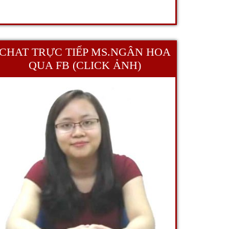
CHAT TRỰC TIẾP MS.NGÂN HOA
QUA FB (CLICK ẢNH)