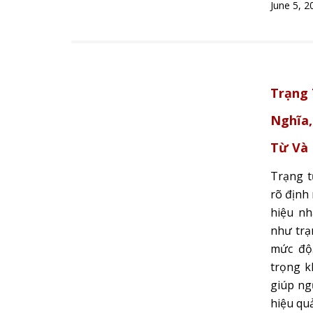
June 5, 2
Trạng 
Nghĩa,
Từ Và
Trạng t
rõ định 
hiệu nh
như trạn
mức độ.
trọng kh
giúp ng
hiệu quả