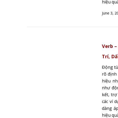
hiệu quả
June 3, 2
Verb –
Trí, D
Động từ 
rõ định 
hiệu nh
như độn
kết, tr
các ví 
dàng áp
hiệu quả