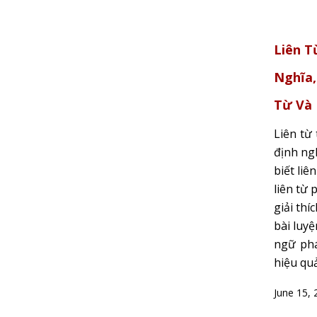
Liên T
Nghĩa,
Từ Và
Liên từ 
định ngh
biết liê
liên từ 
giải thí
bài luyệ
ngữ phá
hiệu quả
June 15, 