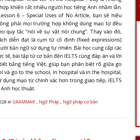
hợp khiến rất nhiều người học tiếng Anh nhầm lẫn.
esson 6 – Special Uses of No Article, bạn sẽ hiểu
ông phải mọi trường hợp không dùng mạo từ đều
eo quy tắc “nói về sự vật nói chung”. Thay vào đó,
ách diễn đạt là cụm từ cố định (fixed expressions)
ười bản ngữ sử dụng tự nhiên. Bài học cung cấp các
ực tế, bài tập từ cơ bản đến IELTS cùng đáp án và lời
 tiết bằng tiếng Việt, giúp bạn phân biệt rõ giữa go
l và go to the school, in hospital và in the hospital,
ử dụng mạo từ chính xác hơn trong giao tiếp, IELTS
 Anh học thuật.
2026 in
GRAMMAR
,
Ngữ Pháp
,
Ngữ pháp cơ bản