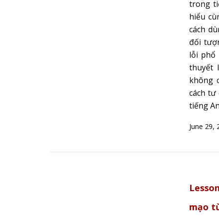
trong t
hiểu cù
cách dù
đối tượ
lỗi phổ
thuyết 
không c
cách tư
tiếng An
June 29, 
Lesson 
mạo t