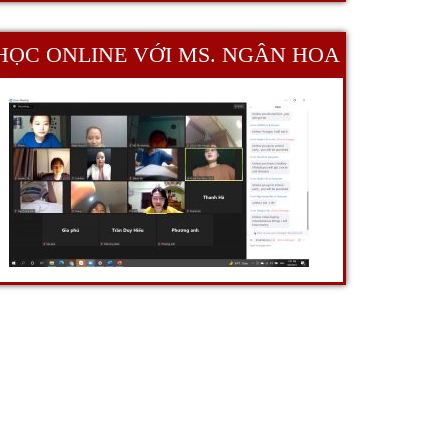
HỌC ONLINE VỚI MS. NGÂN HOA