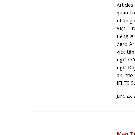
Article
quan tr
nhân gây
Việt. Tr
tiếng A
Zero Art
viết tậ
ngữ đơn
ngữ. Đây
an, the
IELTS S
June 25, 
Mạo Từ