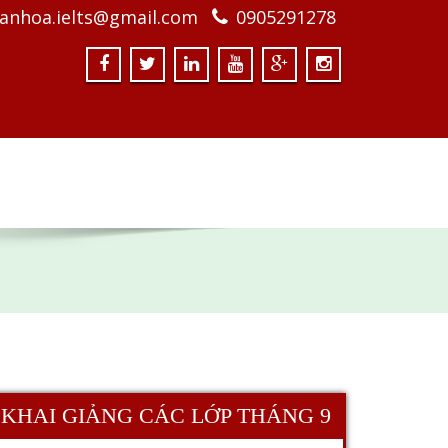
anhoa.ielts@gmail.com
0905291278
KHAI GIẢNG CÁC LỚP THÁNG 9