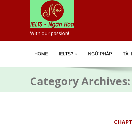
With our passion!
HOME
IELTS?
NGỮ PHÁP
TÀI
Category Archives
CHAPTE