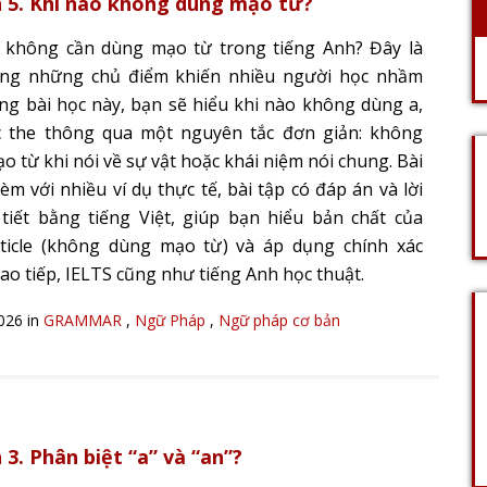
 5. Khi nào không dùng mạo từ?
 không cần dùng mạo từ trong tiếng Anh? Đây là
ong những chủ điểm khiến nhiều người học nhầm
ong bài học này, bạn sẽ hiểu khi nào không dùng a,
 the thông qua một nguyên tắc đơn giản: không
o từ khi nói về sự vật hoặc khái niệm nói chung. Bài
èm với nhiều ví dụ thực tế, bài tập có đáp án và lời
i tiết bằng tiếng Việt, giúp bạn hiểu bản chất của
ticle (không dùng mạo từ) và áp dụng chính xác
ao tiếp, IELTS cũng như tiếng Anh học thuật.
2026 in
GRAMMAR
,
Ngữ Pháp
,
Ngữ pháp cơ bản
 3. Phân biệt “a” và “an”?