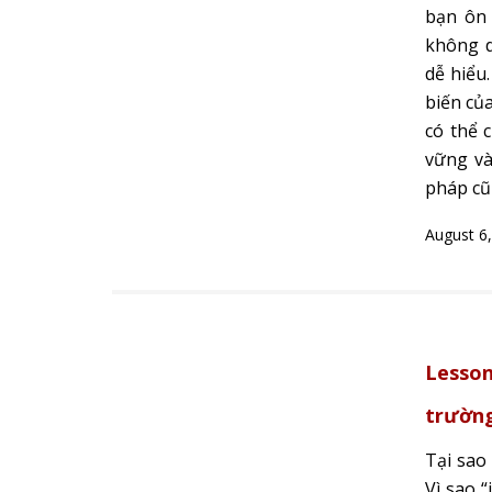
bạn ôn 
không d
dễ hiểu
biến củ
có thể 
vững và
pháp cũ
August 6
Lesson
trường
Tại sao 
Vì sao “