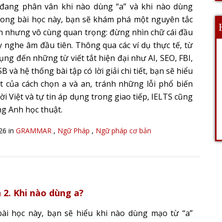
đang phân vân khi nào dùng “a” và khi nào dùng
rong bài học này, bạn sẽ khám phá một nguyên tắc
n nhưng vô cùng quan trọng: đừng nhìn chữ cái đầu
ãy nghe âm đầu tiên. Thông qua các ví dụ thực tế, từ
ụng đến những từ viết tắt hiện đại như AI, SEO, FBI,
 và hệ thống bài tập có lời giải chi tiết, bạn sẽ hiểu
t của cách chọn a và an, tránh những lỗi phổ biến
i Việt và tự tin áp dụng trong giao tiếp, IELTS cũng
ng Anh học thuật.
026 in
GRAMMAR
,
Ngữ Pháp
,
Ngữ pháp cơ bản
 2. Khi nào dùng a?
ài học này, bạn sẽ hiểu khi nào dùng mạo từ “a”