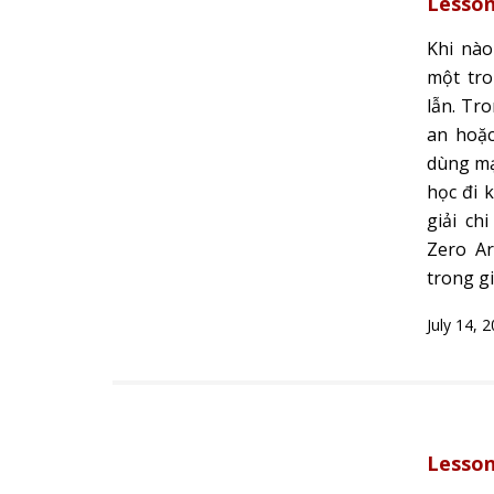
Lesson
Khi nào
một tr
lẫn. Tr
an hoặc
dùng mạ
học đi k
giải ch
Zero Ar
trong gi
July 14, 
Lesson