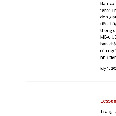
Bạn có 
“an”? T
đơn giả
tiên, h
thông d
MBA, USB
bản chấ
của ngườ
như tiế
July 1, 2
Lesson
Trong b