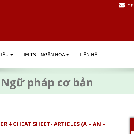
ng
 LIỆU
IELTS – NGÂN HOA
LIÊN HỆ
:
Ngữ pháp cơ bản
R 4 CHEAT SHEET- ARTICLES (A – AN –