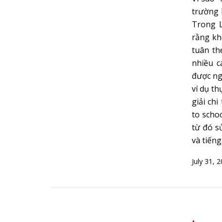
trường 
Trong L
rằng kh
tuân th
nhiều c
được ng
ví dụ th
giải chi
to schoo
từ đó s
và tiếng
July 31, 