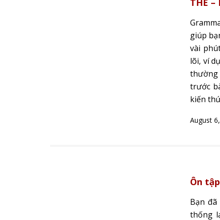
THE –
Grammar
giúp bạn
vài phú
lõi, ví 
thường 
trước bà
kiến thứ
August 6
Ôn tập
Bạn đã 
thống l