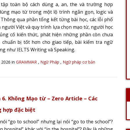
tập toàn bộ cách dùng a, an, the và trường hợp
ùng mạo từ trong một lộ trình ngắn gọn, logic và
. Thông qua phần tổng kết từng bài học, các lỗi phổ
a người Việt và quy trình lựa chọn mạo từ, người học
củng cố kiến thức, phát hiện những phần còn chưa
 chuẩn bị tốt hơn cho giao tiếp, bài kiểm tra ngữ
ng như IELTS Writing và Speaking.
, 2026 in
GRAMMAR
,
Ngữ Pháp
,
Ngữ pháp cơ bản
 6. Không Mạo từ – Zero Article – Các
 hợp đặc biệt
nói “go to school” nhưng lại nói “go to the school”?
in hospital” khác với “in the hospital”? Đây là những