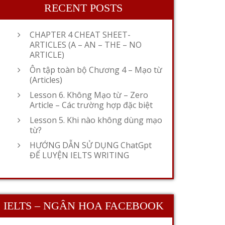
RECENT POSTS
CHAPTER 4 CHEAT SHEET-
ARTICLES (A – AN – THE – NO
ARTICLE)
Ôn tập toàn bộ Chương 4 – Mạo từ
(Articles)
Lesson 6. Không Mạo từ – Zero
Article – Các trường hợp đặc biệt
Lesson 5. Khi nào không dùng mạo
từ?
HƯỚNG DẪN SỬ DỤNG ChatGpt
ĐỂ LUYỆN IELTS WRITING
IELTS – NGÂN HOA FACEBOOK