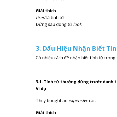
Giải thích
tired
là tính từ
Đứng sau động từ
look
3. Dấu Hiệu Nhận Biết Tí
Có nhiều cách để nhận biết tính từ trong 
3.1. Tính từ thường đứng trước danh 
Ví dụ
They bought an
expensive
car.
Giải thích