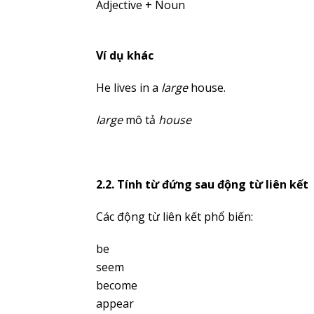
Adjective + Noun
Ví dụ khác
He lives in a
large
house.
large
mô tả
house
2.2. Tính từ đứng sau động từ liên kết
Các động từ liên kết phổ biến:
be
seem
become
appear