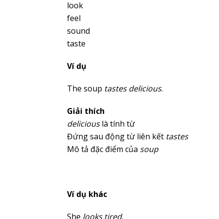
look
feel
sound
taste
Ví dụ
The soup
tastes
delicious
.
Giải thích
delicious
là tính từ
Đứng sau động từ liên kết
tastes
Mô tả đặc điểm của
soup
Ví dụ khác
She
looks
tired
.