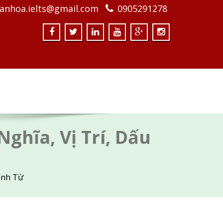
anhoa.ielts@gmail.com
0905291278
Nghĩa, Vị Trí, Dấu
ính Từ