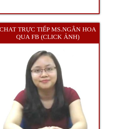
CHAT TRỰC TIẾP MS.NGÂN HOA
QUA FB (CLICK ẢNH)