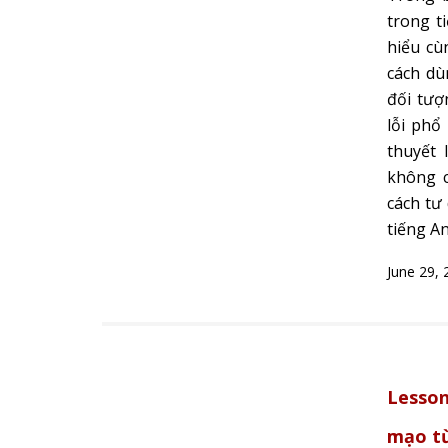
trong t
hiểu cù
cách dù
đối tượ
lỗi phổ
thuyết 
không c
cách tư
tiếng An
June 29, 
Lesson 
mạo t