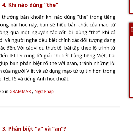
 4. Khi nào dùng “the”
 thường băn khoăn khi nào dùng “the” trong tiếng
ong bài học này, bạn sẽ hiểu bản chất của mạo từ
hông qua một nguyên tắc cốt lõi: dùng “the” khi cả
ói và người nghe đều biết chính xác đối tượng đang
c đến. Với các ví dụ thực tế, bài tập theo lộ trình từ
ến IELTS cùng lời giải chi tiết bằng tiếng Việt, bài
giúp bạn phân biệt rõ the với a/an, tránh những lỗi
n của người Việt và sử dụng mạo từ tự tin hơn trong
p, IELTS và tiếng Anh học thuật.
026 in
GRAMMAR
,
Ngữ Pháp
 3. Phân biệt “a” và “an”?