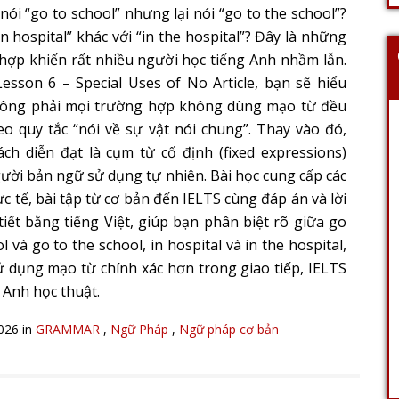
nói “go to school” nhưng lại nói “go to the school”?
in hospital” khác với “in the hospital”? Đây là những
hợp khiến rất nhiều người học tiếng Anh nhầm lẫn.
esson 6 – Special Uses of No Article, bạn sẽ hiểu
ông phải mọi trường hợp không dùng mạo từ đều
eo quy tắc “nói về sự vật nói chung”. Thay vào đó,
ách diễn đạt là cụm từ cố định (fixed expressions)
ười bản ngữ sử dụng tự nhiên. Bài học cung cấp các
ực tế, bài tập từ cơ bản đến IELTS cùng đáp án và lời
 tiết bằng tiếng Việt, giúp bạn phân biệt rõ giữa go
l và go to the school, in hospital và in the hospital,
ử dụng mạo từ chính xác hơn trong giao tiếp, IELTS
 Anh học thuật.
2026 in
GRAMMAR
,
Ngữ Pháp
,
Ngữ pháp cơ bản