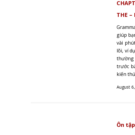
CHAPTE
THE –
Grammar
giúp bạn
vài phú
lõi, ví 
thường 
trước bà
kiến thứ
August 6
Ôn tập