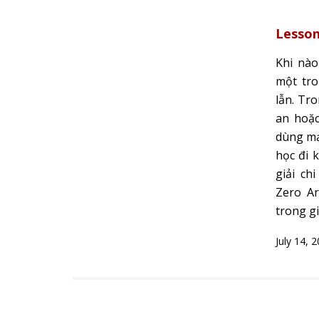
Lesson
Khi nào
một tr
lẫn. Tr
an hoặc
dùng mạ
học đi k
giải ch
Zero Ar
trong gi
July 14, 