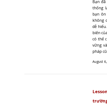
Bạn đã 
thống l
bạn ôn 
không d
dễ hiểu
biến củ
có thể 
vững và
pháp cũ
August 6
Lesson
trường