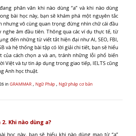
đang phân vân khi nào dùng “a” và khi nào dùng
rong bài học này, bạn sẽ khám phá một nguyên tắc
n nhưng vô cùng quan trọng: đừng nhìn chữ cái đầu
ãy nghe âm đầu tiên. Thông qua các ví dụ thực tế, từ
ụng đến những từ viết tắt hiện đại như AI, SEO, FBI,
 và hệ thống bài tập có lời giải chi tiết, bạn sẽ hiểu
t của cách chọn a và an, tránh những lỗi phổ biến
i Việt và tự tin áp dụng trong giao tiếp, IELTS cũng
ng Anh học thuật.
026 in
GRAMMAR
,
Ngữ Pháp
,
Ngữ pháp cơ bản
 2. Khi nào dùng a?
ài học này, bạn sẽ hiểu khi nào dùng mạo từ “a”