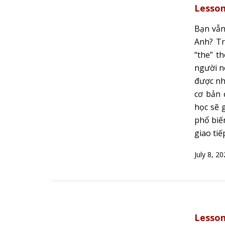
Lesson
Bạn vẫn
Anh? Tr
“the” t
người n
được nhắ
cơ bản đ
học sẽ 
phổ biế
giao tiế
July 8, 2
Lesson