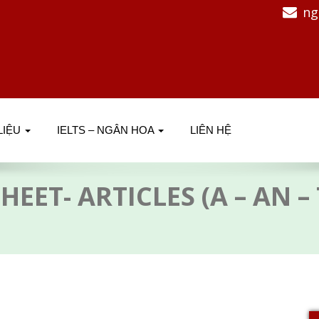
ng
 LIỆU
IELTS – NGÂN HOA
LIÊN HỆ
EET- ARTICLES (A – AN –