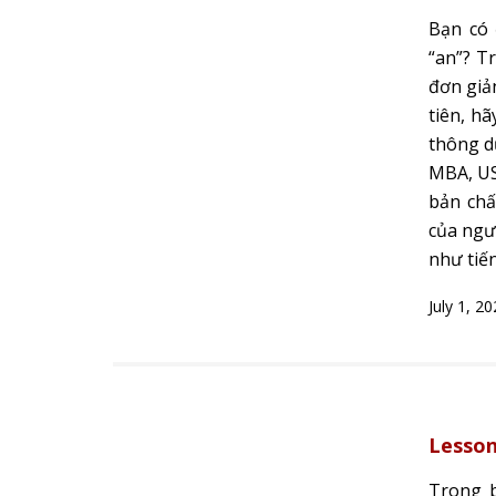
Bạn có 
“an”? T
đơn giả
tiên, h
thông d
MBA, USB
bản chấ
của ngườ
như tiế
July 1, 2
Lesson
Trong b