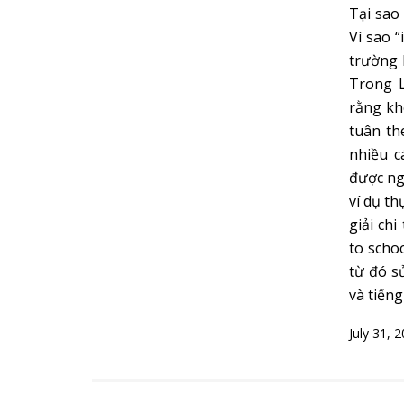
Tại sao 
Vì sao “
trường 
Trong L
rằng kh
tuân th
nhiều c
được ng
ví dụ th
giải chi
to schoo
từ đó s
và tiếng
July 31, 