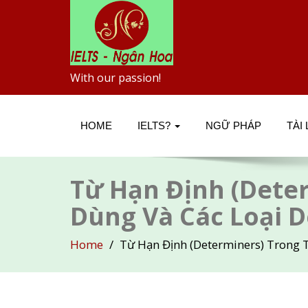
With our passion!
HOME
IELTS?
NGỮ PHÁP
TÀI
Từ Hạn Định (Deter
Dùng Và Các Loại 
Home
Từ Hạn Định (Determiners) Trong 