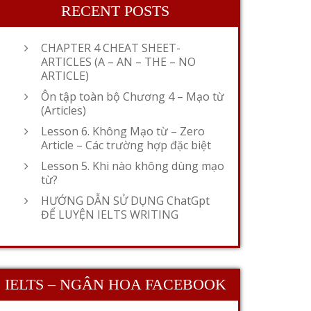
RECENT POSTS
CHAPTER 4 CHEAT SHEET-
ARTICLES (A – AN – THE – NO
ARTICLE)
Ôn tập toàn bộ Chương 4 – Mạo từ
(Articles)
Lesson 6. Không Mạo từ – Zero
Article – Các trường hợp đặc biệt
Lesson 5. Khi nào không dùng mạo
từ?
HƯỚNG DẪN SỬ DỤNG ChatGpt
ĐỂ LUYỆN IELTS WRITING
IELTS – NGÂN HOA FACEBOOK