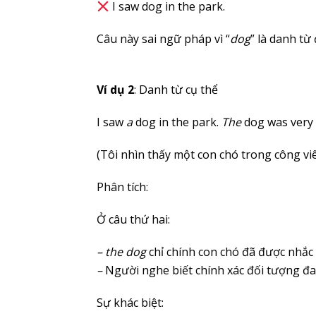
I saw dog in the park.
Câu này sai ngữ pháp vì “
dog
” là danh từ
Ví dụ 2
: Danh từ cụ thể
I saw
a
dog in the park.
The
dog was very f
(Tôi nhìn thấy một con chó trong công viê
Phân tích:
Ở câu thứ hai:
– the dog
chỉ chính con chó đã được nhắc 
–
Người nghe biết chính xác đối tượng đ
Sự khác biệt: