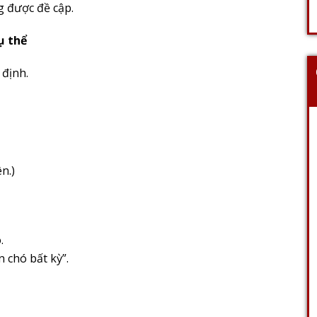
g được đề cập.
ụ thể
 định.
n.)
.
 chó bất kỳ”.