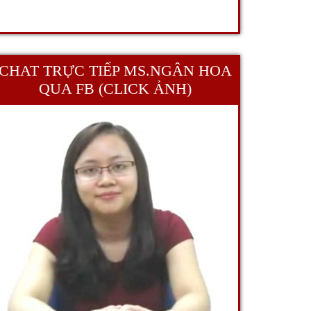
CHAT TRỰC TIẾP MS.NGÂN HOA
QUA FB (CLICK ẢNH)