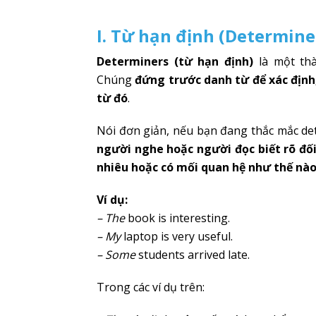
I. Từ hạn định (Determiner
Determiners (từ hạn định)
là một thà
Chúng
đứng trước danh từ để xác định
từ đó
.
Nói đơn giản, nếu bạn đang thắc mắc det
người nghe hoặc người đọc biết rõ đối
nhiêu hoặc có mối quan hệ như thế nào
Ví dụ:
– The
book is interesting.
– My
laptop is very useful.
– Some
students arrived late.
Trong các ví dụ trên: