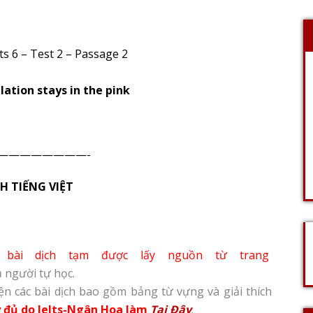
ts 6 – Test 2 – Passage 2
ation stays in the pink
————————-
H TIẾNG VIỆT
n
bài dịch tạm được lấy nguồn từ trang
 người tự học.
n các bài dịch bao gồm bảng từ vựng và giải thích
y đủ do Ielts-Ngân Hoa làm
Tại Đây
.