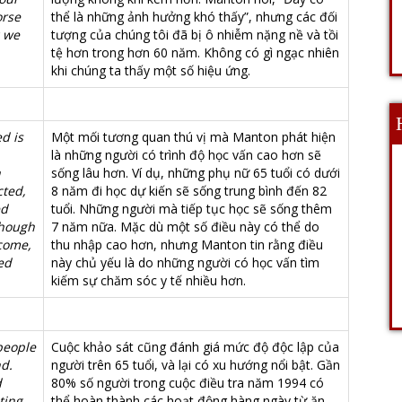
orse
thể là những ảnh hưởng khó thấy”, nhưng các đối
g we
tượng của chúng tôi đã bị ô nhiễm nặng nề và tồi
tệ hơn trong hơn 60 năm. Không có gì ngạc nhiên
khi chúng ta thấy một số hiệu ứng.
d is
Một mối tương quan thú vị mà Manton phát hiện
là những người có trình độ học vấn cao hơn sẽ
h
sống lâu hơn. Ví dụ, những phụ nữ 65 tuổi có dưới
cted,
8 năm đi học dự kiến ​​sẽ sống trung bình đến 82
ed
tuổi. Những người mà tiếp tục học sẽ sống thêm
though
7 năm nữa. Mặc dù một số điều này có thể do
ncome,
thu nhập cao hơn, nhưng Manton tin rằng điều
ed
này chủ yếu là do những người có học vấn tìm
kiếm sự chăm sóc y tế nhiều hơn.
people
Cuộc khảo sát cũng đánh giá mức độ độc lập của
nd.
người trên 65 tuổi, và lại có xu hướng nổi bật. Gần
d
80% số người trong cuộc điều tra năm 1994 có
ting
thể hoàn thành các hoạt động hàng ngày từ ăn