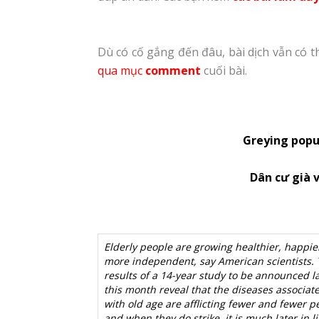
Dù có cố gắng đến đâu, bài dịch vẫn có t
qua mục
comment
cuối bài.
Greying popul
Dân cư già 
Elderly people are growing healthier, happie
more independent, say American scientists.
results of a 14-year study to be announced l
this month reveal that the diseases associat
with old age are afflicting fewer and fewer p
and when they do strike, it is much later in li