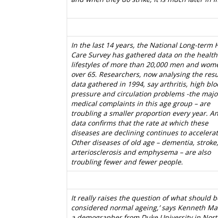
In the last 14 years, the National Long-term 
Care Survey has gathered data on the healt
lifestyles of more than 20,000 men and wom
over 65. Researchers, now analysing the resu
data gathered in 1994, say arthritis, high bl
pressure and circulation problems -the majo
medical complaints in this age group – are
troubling a smaller proportion every year. A
data confirms that the rate at which these
diseases are declining continues to accelerat
Other diseases of old age – dementia, stroke
arteriosclerosis and emphysema – are also
troubling fewer and fewer people.
It really raises the question of what should b
considered normal ageing,’ says Kenneth Ma
a demographer from Duke University in Nort