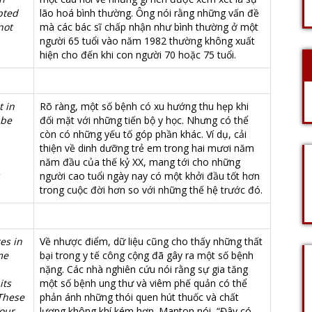
pted
lão hoá bình thường. Ông nói rằng những vấn đề
not
mà các bác sĩ chấp nhận như bình thường ở một
người 65 tuổi vào năm 1982 thường không xuất
hiện cho đến khi con người 70 hoặc 75 tuổi.
t in
Rõ ràng, một số bệnh có xu hướng thu hẹp khi
 be
đối mặt với những tiến bộ y học. Nhưng có thể
còn có những yếu tố góp phần khác. Ví dụ, cải
thiện về dinh dưỡng trẻ em trong hai mươi năm
năm đầu của thế kỷ XX, mang tới cho những
người cao tuổi ngày nay có một khởi đầu tốt hơn
trong cuộc đời hơn so với những thế hệ trước đó.
es in
Về nhược điểm, dữ liệu cũng cho thấy những thất
me
bại trong y tế công cộng đã gây ra một số bệnh
nặng. Các nhà nghiên cứu nói rằng sự gia tăng
its
một số bệnh ung thư và viêm phế quản có thể
‘These
phản ánh những thói quen hút thuốc và chất
 our
lượng không khí kém hơn. Manton nói, “Đây có