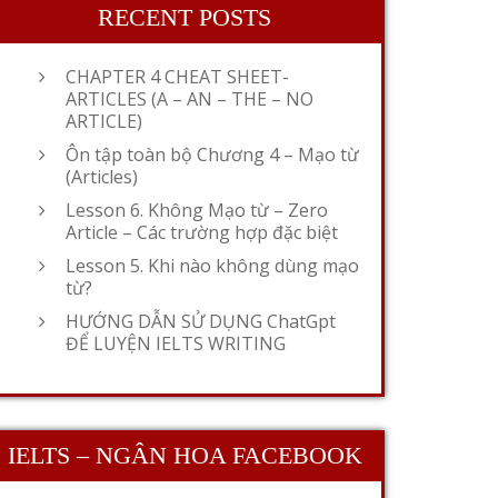
RECENT POSTS
CHAPTER 4 CHEAT SHEET-
ARTICLES (A – AN – THE – NO
ARTICLE)
Ôn tập toàn bộ Chương 4 – Mạo từ
(Articles)
Lesson 6. Không Mạo từ – Zero
Article – Các trường hợp đặc biệt
Lesson 5. Khi nào không dùng mạo
từ?
HƯỚNG DẪN SỬ DỤNG ChatGpt
ĐỂ LUYỆN IELTS WRITING
IELTS – NGÂN HOA FACEBOOK