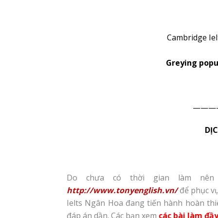
Cambridge Iel
Greying popul
———
DỊC
Do chưa có thời gian làm nê
http://www.tonyenglish.vn/
để phục vụ
Ielts Ngân Hoa đang tiến hành hoàn thiệ
đáp án dần. Các bạn xem
các bài làm đầ