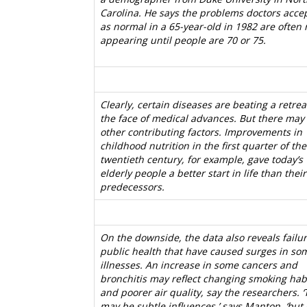
Carolina. He says the problems doctors acce
as normal in a 65-year-old in 1982 are often 
appearing until people are 70 or 75.
Clearly, certain diseases are beating a retrea
the face of medical advances. But there may
other contributing factors. Improvements in
childhood nutrition in the first quarter of the
twentieth century, for example, gave today’s
elderly people a better start in life than their
predecessors.
On the downside, the data also reveals failur
public health that have caused surges in so
illnesses. An increase in some cancers and
bronchitis may reflect changing smoking hab
and poorer air quality, say the researchers. 
may be subtle influences,’ says Manton, ‘but