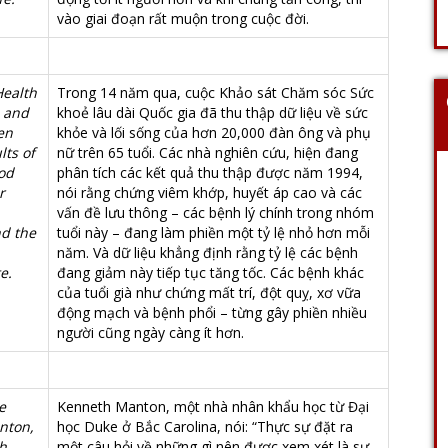
vào giai đoạn rất muộn trong cuộc đời.
Health
Trong 14 năm qua, cuộc Khảo sát Chăm sóc Sức
h and
khoẻ lâu dài Quốc gia đã thu thập dữ liệu về sức
en
khỏe và lối sống của hơn 20,000 đàn ông và phụ
lts of
nữ trên 65 tuổi. Các nhà nghiên cứu, hiện đang
ood
phân tích các kết quả thu thập được năm 1994,
r
nói rằng chứng viêm khớp, huyết áp cao và các
vấn đề lưu thông – các bệnh lý chính trong nhóm
nd the
tuổi này – đang làm phiền một tỷ lệ nhỏ hơn mỗi
năm. Và dữ liệu khẳng định rằng tỷ lệ các bệnh
e.
đang giảm này tiếp tục tăng tốc. Các bệnh khác
,
của tuổi già như chứng mất trí, đột quỵ, xơ vữa
động mạch và bệnh phổi – từng gây phiền nhiều
người cũng ngày càng ít hơn.
e
Kenneth Manton, một nhà nhân khẩu học từ Đại
nton,
học Duke ở Bắc Carolina, nói: “Thực sự đặt ra
h
một câu hỏi về những gì nên được xem xét là sự