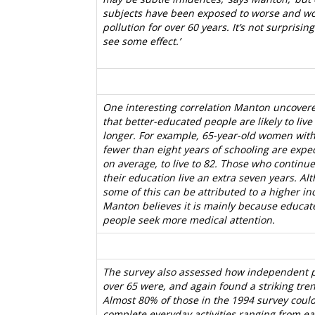
subjects have been exposed to worse and w
pollution for over 60 years. It’s not surprisin
see some effect.’
One interesting correlation Manton uncovere
that better-educated people are likely to live
longer. For example, 65-year-old women wit
fewer than eight years of schooling are expe
on average, to live to 82. Those who continu
their education live an extra seven years. Al
some of this can be attributed to a higher i
Manton believes it is mainly because educat
people seek more medical attention.
The survey also assessed how independent 
over 65 were, and again found a striking tre
Almost 80% of those in the 1994 survey coul
complete everyday activities ranging from ea