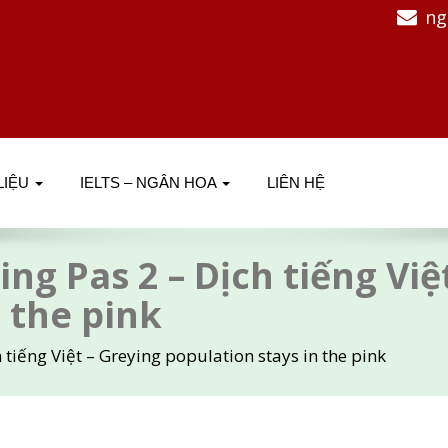
ng
 LIỆU
IELTS – NGÂN HOA
LIÊN HỆ
ing Pas 2 – Dịch tiếng Việ
 the pink
 tiếng Việt – Greying population stays in the pink