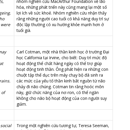
s,
nhóm nghiên cứu MacArthur Foundation về lão
hóa, những phát triển này cũng mang lại một số
geing.
lợi ích về sức khoẻ. Nhóm nghiên cứu nhận thấy
who
rằng những người cao tuổi có khả năng duy trì sự
 were
độc lập thường có xu hướng khỏe mạnh hơn ở
tuổi già.
 may
Carl Cotman, một nhà thần kinh học ở trường Đại
học California tại Irvine, cho biết: Duy trì mức độ
at
hoạt động thể chất hàng ngày có thể trợ giúp
hoạt động tinh thần. Ông phát hiện ra những con
chuột tập thể dục trên máy chạy bộ đã sinh ra
rains.
các mức của yếu tố thần kinh bắt nguồn từ não
chảy đi não chúng. Cotman tin rằng hoóc môn
 of
này, giữ chức năng của nơ-ron, có thể ngăn
không cho não bộ hoạt động của con người suy
giảm.
social
Trong một nghiên cứu tương tự, Teresa Seeman,