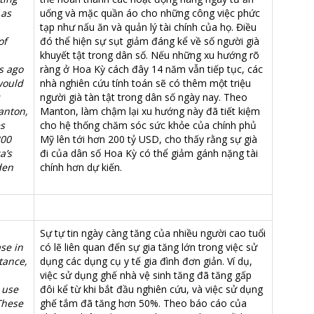
 as
uống và mặc quần áo cho những công việc phức
tạp như nấu ăn và quản lý tài chính của họ. Điều
of
đó thể hiện sự sụt giảm đáng kể về số người già
khuyết tật trong dân số. Nếu những xu hướng rõ
s ago
ràng ở Hoa Kỳ cách đây 14 năm vẫn tiếp tục, các
would
nhà nghiên cứu tính toán sẽ có thêm một triệu
người già tàn tật trong dân số ngày nay. Theo
anton,
Manton, làm chậm lại xu hướng này đã tiết kiệm
es
cho hệ thống chăm sóc sức khỏe của chính phủ
200
Mỹ lên tới hơn 200 tỷ USD, cho thấy rằng sự già
a’s
đi của dân số Hoa Kỳ có thể giảm gánh nặng tài
den
chính hơn dự kiến.
Sự tự tin ngày càng tăng của nhiều người cao tuổi
se in
có lẽ liên quan đến sự gia tăng lớn trong việc sử
tance,
dụng các dụng cụ y tế gia đình đơn giản. Ví dụ,
việc sử dụng ghế nhà vệ sinh tăng đã tăng gấp
 use
đôi kể từ khi bắt đầu nghiên cứu, và việc sử dụng
These
ghế tắm đã tăng hơn 50%. Theo báo cáo của