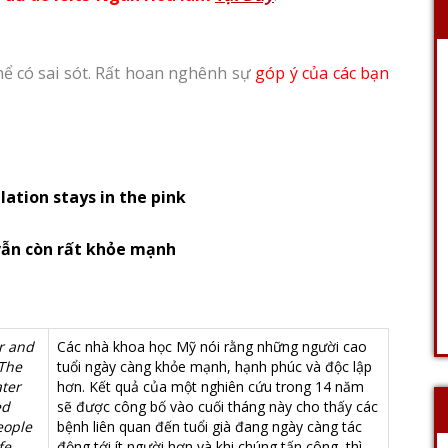
hể có sai sót. Rất hoan nghênh sự
góp ý của các bạn
ation stays in the pink
vẫn còn rất khỏe mạnh
r and
Các nhà khoa học Mỹ nói rằng những người cao
 The
tuổi ngày càng khỏe mạnh, hạnh phúc và độc lập
ater
hơn. Kết quả của một nghiên cứu trong 14 năm
ed
sẽ được công bố vào cuối tháng này cho thấy các
eople
bệnh liên quan đến tuổi già đang ngày càng tác
fe.
động tới ít người hơn và khi chúng tấn công, thì