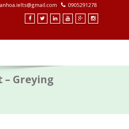
anhoa.ielts@gmail.com
0905291278
t – Greying