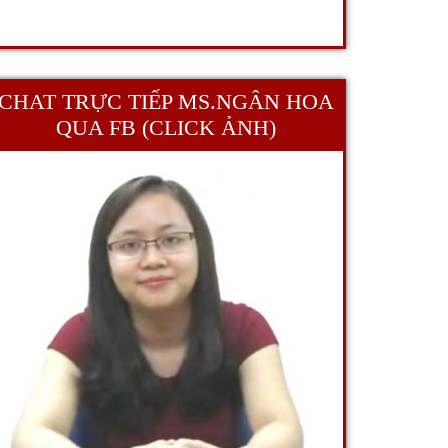
CHAT TRỰC TIẾP MS.NGÂN HOA
QUA FB (CLICK ẢNH)