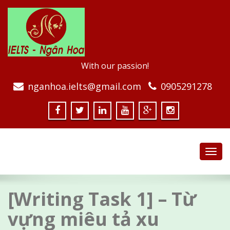
With our passion!
nganhoa.ielts@gmail.com
0905291278
Toggl
navig
[Writing Task 1] – Từ
vựng miêu tả xu