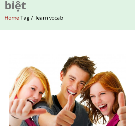
biệt
Home
Tag
learn vocab