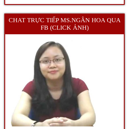
CHAT TRỰC TIẾP MS.NGÂN HOA QUA
FB (CLICK ẢNH)