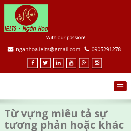
With our passion!
nganhoa.ielts@gmail.com
0905291278
Toggl
navig
Từ vựng miêu tả sự
tương phản hoặc khác