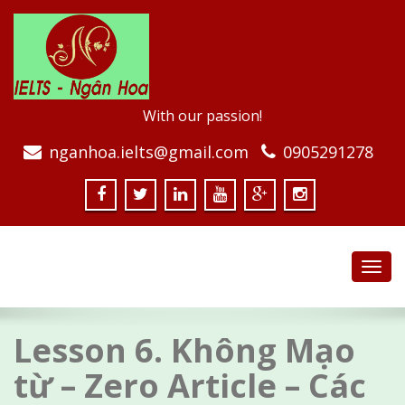
With our passion!
nganhoa.ielts@gmail.com
0905291278
Toggl
navig
Lesson 6. Không Mạo
từ – Zero Article – Các