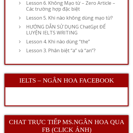
Lesson 6. Không Mạo từ – Zero Article –
Các trường hợp đặc biệt
Lesson 5. Khi nào không dùng mạo từ?
HƯỚNG DẪN SỬ DỤNG ChatGpt ĐỂ
LUYỆN IELTS WRITING
Lesson 4. Khi nào dùng “the”
Lesson 3. Phân biệt “a” và “an”?
IELTS – NGÂN HOA FACEBOOK
CHAT TRỰC TIẾP MS.NGÂN HOA QUA
FB (CLICK ẢNH)