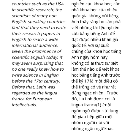
countries such as the USA
nghiên cứu khoa học; các
in scientific research; the
nhà khoa học của nhiều
scientists of many non-
quốc gia không nói tiếng
English-speaking countries
Anh thấy rằng họ cần phải
find that they need to write
viết những tài liệu nghiên
their research papers in
cứu bằng tiếng Anh để
English to reach a wide
đạt được nhiều khán giả
international audience.
quốc tế. Với sự xuất
Given the prominence of
chúng của khoa học tiếng
scientific English today, it
Anh ngày hôm nay,
may seem surprising that
không có ai thực sự biết
no one really knew how to
làm thế nào để viết khoa
write science in English
học bằng tiếng Anh trước
before the 17th century.
thế kỷ 17 là một điều có
Before that, Latin was
thể trông có vẻ như rất
regarded as the lingua
đáng ngạc nhiên . Trước
franca for European
đó, La tinh được coi là
intellectuals.
lingua franca(1) (một
ngôn ngữ được sử dụng
để giao tiếp giữa một
nhóm người nói với
những ngôn ngữ khác