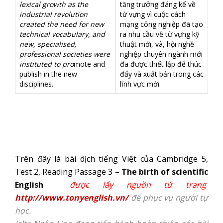
lexical growth as the
tăng trưởng đáng kể về
industrial revolution
từ vựng vì cuộc cách
created the need for new
mạng công nghiệp đã tạo
technical vocabulary, and
ra nhu cầu về từ vựng kỹ
new, specialised,
thuật mới, và, hội nghề
professional societies were
nghiệp chuyên ngành mới
instituted to pro
mote and
đã được thiết lập để thúc
publish in the new
đẩy và xuất bản trong các
disciplines.
lĩnh vực mới.
Trên đây là bài dịch tiếng Việt của Cambridge 5,
Test 2, Reading Passage 3 –
The birth of scientific
English
được lấy nguồn từ trang
http://www.tonyenglish.vn/
để phục vụ người tự
học.