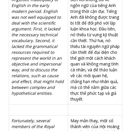
English in the early
ngôn ngữ của tiếng Anh
modern period. English
trong thời cận đại. Tiếng
was not well equipped to
Anh đã không được trang
deal with the scientific
bị tốt để đối phó với lập
argument. First, it lacked
luận khoa học. Đầu tiên,
the necessary technical
nó thiếu từ vựng kỹ thuật
vocabulary. Second, it
cần thiết. Thứ hai, nó
lacked the grammatical
thiếu tài nguyên ngữ pháp
resources required to
cần thiết để đại diện cho
represent the world in an
thế giới một cách khách
objective and impersonal
quan và không mang tính
way, and to discuss the
cá nhân, và để thảo luận
relations, such as cause
về các mối quan hệ,
and effect, that might hold
chẳng hạn như nhân quả,
between complex and
mà có thể nằm giữa các
hypothetical entities.
thực thể phức tạp và giả
thuyết.
Fortunately, several
May mắn thay, một số
members of the Royal
thành viên của Hội Hoàng