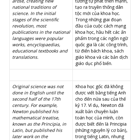
arose, creating new
tương tự phát triển mạnh,
national traditions of
tạo ra truyền thống dân
science. In the initial
tộc mới của khoa học.
stages of the scientific
Trong những giai đoạn
revolution, most
đầu của cuộc cách mạng
publications in the national
khoa học, hầu hết các ấn
languages were popular
phẩm trong các ngôn ngữ
works, encyclopaedias,
quốc gia là các công trình,
educational textbooks and
từ điển bách khoa, sách
translations.
giáo khoa và các bản dịch
giáo dục phổ biến.
Original science was not
Khoa học gốc đã không
done in English until the
được viết bằng tiếng Anh
second half of the 17th
cho đến nửa sau của thế
century. For example,
kỷ 17. Ví dụ, Newton đã
Newton published his
xuất bản chuyên luận
mathematical treatise,
toán học của mình, còn
known as the Principia, in
được biết đến là Principia
Latin, but published his
(những nguyên lý cơ bản),
later work on the
trong tiếng Latin, nhưng