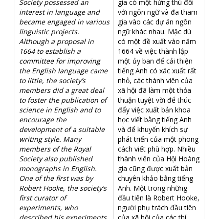
Society possessed an
gia có một hứng thú đối
interest in language and
với ngôn ngữ và đã tham
became engaged in various
gia vào các dự án ngôn
linguistic projects.
ngữ khác nhau. Mặc dù
Although a proposal in
có một đề xuất vào năm
1664 to establish a
1664 về việc thành lập
committee for improving
một ủy ban để cải thiện
the English language came
tiếng Anh có xác xuất rất
to little, the society’s
nhỏ, các thành viên của
members did a great deal
xã hội đã làm một thỏa
to foster the publication of
thuận tuyệt vời để thúc
science in English and to
đẩy việc xuất bản khoa
encourage the
học viết bằng tiếng Anh
development of a suitable
và để khuyến khích sự
writing style. Many
phát triển của một phong
members of the Royal
cách viết phù hợp. Nhiều
Society also published
thành viên của Hội Hoàng
monographs in English.
gia cũng được xuất bản
One of the first was by
chuyên khảo bằng tiếng
Robert Hooke, the society’s
Anh. Một trong những
first curator of
đầu tiên là Robert Hooke,
experiments, who
người phụ trách đầu tiên
described his experiments
của xã hội của các thí