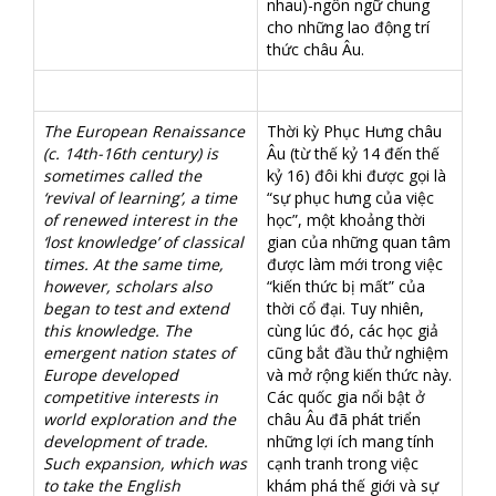
nhau)-ngôn ngữ chung
cho những lao động trí
thức châu Âu.
The European Renaissance
Thời kỳ Phục Hưng châu
(c. 14th-16th century) is
Âu (từ thế kỷ 14 đến thế
sometimes called the
kỷ 16) đôi khi được gọi là
‘revival of learning’, a time
“sự phục hưng của việc
of renewed interest in the
học”, một khoảng thời
‘lost knowledge’ of classical
gian của những quan tâm
times. At the same time,
được làm mới trong việc
however, scholars also
“kiến thức bị mất” của
began to test and extend
thời cổ đại. Tuy nhiên,
this knowledge. The
cùng lúc đó, các học giả
emergent nation states of
cũng bắt đầu thử nghiệm
Europe developed
và mở rộng kiến ​​thức này.
competitive interests in
Các quốc gia nổi bật ở
world exploration and the
châu Âu đã phát triển
development of trade.
những lợi ích mang tính
Such expansion, which was
cạnh tranh trong việc
to take the English
khám phá thế giới và sự