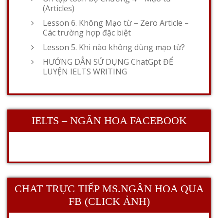
(Articles)
Lesson 6. Không Mạo từ – Zero Article –
Các trường hợp đặc biệt
Lesson 5. Khi nào không dùng mạo từ?
HƯỚNG DẪN SỬ DỤNG ChatGpt ĐỂ
LUYỆN IELTS WRITING
IELTS – NGÂN HOA FACEBOOK
CHAT TRỰC TIẾP MS.NGÂN HOA QUA
FB (CLICK ẢNH)