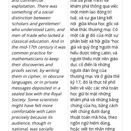
and commercial
mà đã phát minh và
exploitation. There was
khám phá thông qua việc
something of a social
một mình lao động trí
distinction between
tuệ, và sự gia tăng kết
‘scholars and gentlemen’
nối giữa khoa học gốc và
who understood Latin, and
khai thác thương mại. Có
men of trade who lacked a
một cái gì đó của một sự
classical education. And in
phân biệt xã hội giữa “học
the mid-17th century it was
giả và quý ông ‘người mà
common practice for
hiểu được tiếng Latin, và
mathematicians to keep
người thiếu một nền giáo
their discoveries and
dục cổ điển là những
proofs secret, by writing
người đàn ông của
them in cipher, in obscure
thương mại. Và ở giữa thế
languages, or in private
kỷ 17, đó là thực tế phổ
messages deposited in a
biến về việc các nhà toán
sealed box with the Royal
học giữ bí mật những
Society. Some scientists
khám phá và những bằng
might have felt more
chứng của họ, bằng cách
comfortable with Latin
viết chúng dưới dạng
precisely because its
thuật toán mã hóa, theo
audience, though in
ngôn ngữ hiếm dùng,
national, was socially
hoặc viết tin nhắn riêng