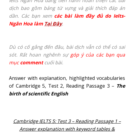
Ielts Ngân Hoa đang tiến hành hoàn thiện các bài
dịch bao gồm bảng từ vựng và giải thích đáp án
dần. Các bạn xem
các bài làm đầy đủ do Ielts-
Ngân Hoa làm
Tại Đây
.
Dù có cố gắng đến đâu, bài dịch vẫn có thể có sai
sót. Rất hoan nghênh sự
góp ý của các bạn qua
mục
comment
cuối bài.
Answer with explanation, highlighted vocabularies
of Cambridge 5, Test 2, Reading Passage 3 –
The
birth of scientific English
Cambridge IELTS 5: Test 3 – Reading Passage 1 –
Answer explanation with keyword tables &