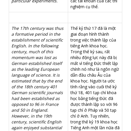
particular experiments.
các tài khoản của các thí
nghiệm cụ thể.
The 17th century was thus
Thế kỷ thứ 17 đã là một
a formative period in the
giai đoạn hình thành
establishment of scientific
trong việc thành lập của
English. In the following
tiếng Anh khoa học.
century, much of this
Trong thế kỷ sau, rất
momentum was lost as
nhiều động lực này đã bị
German established itself
mất vì tiếng Đức thiết lập
as the leading European
chính nó như là ngôn ngữ
language of science. It is
dẫn đầu châu Âu của
estimated that by the end
khoa học. Người ta ước
of the 18th century 401
tính rằng vào cuối thế kỷ
German scientific journals
thứ 18, 401 tạp chí khoa
had been established as
học bằng tiếng Đức đã
opposed to 96 in France
được thành lập so với 96
and 50 in England.
tạp chí ở Pháp và 50 tạp
However, in the 19th
chí ở Anh. Tuy nhiên,
century, scientific English
trong thế kỷ 19 khoa học
again enjoyed substantial
Tiếng Anh một lần nữa đã