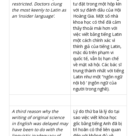
restricted. Doctors clung
tư đặt trong một hộp kín
the most keenly to Latin as
với sự đánh dấu của Hội
an ‘insider language’.
Hoàng Gia. Một số nhà
khoa học có thể đã cảm
thấy thoải mái hơn với
việc viết bằng tiếng Latin
một cách chính xác vì
thính giả của tiếng Latin,
mặc dù trên phạm vi
quốc tế, vẫn bị hạn chế
về mặt xã hội. Các bác sĩ
trung thành nhất với tiếng
Latin như một “ngôn ngữ
nội bộ ‘ (ngôn ngữ của
người trong nghề).
A third reason why the
Lý do thứ ba là lý do tại
writing of original science
sao việc viết khoa học
in English was delayed may
gốc bằng tiếng Anh đã bị
have been to do with the
trì hoãn có thể liên quan
linguistic inadequacy of
đến với không đủ về