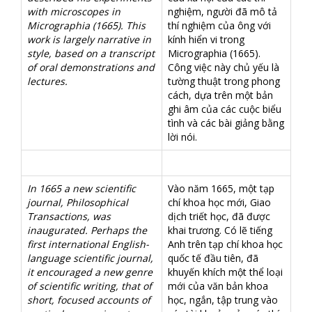
with microscopes in
nghiệm, người đã mô tả
Micrographia (1665). This
thí nghiệm của ông với
work is largely narrative in
kính hiển vi trong
style, based on a transcript
Micrographia (1665).
of oral demonstrations and
Công việc này chủ yếu là
lectures.
tường thuật trong phong
cách, dựa trên một bản
ghi âm của các cuộc biểu
tình và các bài giảng bằng
lời nói.
In 1665 a new scientific
Vào năm 1665, một tạp
journal, Philosophical
chí khoa học mới, Giao
Transactions, was
dịch triết học, đã được
inaugurated. Perhaps the
khai trương. Có lẽ tiếng
first international English-
Anh trên tạp chí khoa học
language scientific journal,
quốc tế đầu tiên, đã
it encouraged a new genre
khuyến khích một thể loại
of scientific writing, that of
mới của văn bản khoa
short, focused accounts of
học, ngắn, tập trung vào