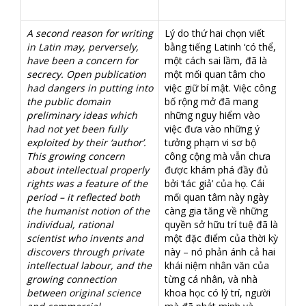
A second reason for writing
Lý do thứ hai chọn viết
in Latin may, perversely,
bằng tiếng Latinh ‘có thể,
have been a concern for
một cách sai lầm, đã là
secrecy. Open publication
một mối quan tâm cho
had dangers in putting into
việc giữ bí mật. Việc công
the public domain
bố rộng mở đã mang
preliminary ideas which
những nguy hiểm vào
had not yet been fully
việc đưa vào những ý
exploited by their ‘author’.
tưởng phạm vi sơ bộ
This growing concern
công cộng mà vẫn chưa
about intellectual properly
được khám phá đầy đủ
rights was a feature of the
bởi ‘tác giả’ của họ. Cái
period – it reflected both
mối quan tâm này ngày
the humanist notion of the
càng gia tăng về những
individual, rational
quyền sở hữu trí tuệ đã là
scientist who invents and
một đặc điểm của thời kỳ
discovers through private
này – nó phản ánh cả hai
intellectual labour, and the
khái niệm nhân văn của
growing connection
từng cá nhân, và nhà
between original science
khoa học có lý trí, người