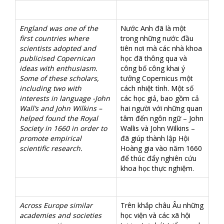
England was one of the
Nước Anh đã là một
first countries where
trong những nước đầu
scientists adopted and
tiên nơi mà các nhà khoa
publicised Copernican
học đã thông qua và
ideas with enthusiasm.
công bố công khai ý
Some of these scholars,
tưởng Copernicus một
including two with
cách nhiệt tình. Một số
interests in language -John
các học giả, bao gồm cả
Wall’s and John Wilkins –
hai người với những quan
helped found the Royal
tâm đến ngôn ngữ – John
Society in 1660 in order to
Wallis và John Wilkins –
promote empirical
đã giúp thành lập Hội
scientific research.
Hoàng gia vào năm 1660
để thúc đẩy nghiên cứu
khoa học thực nghiệm.
Across Europe similar
Trên khắp châu Âu những
academies and societies
học viện và các xã hội