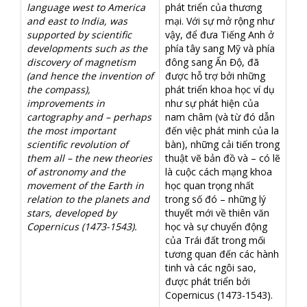
language west to America
phát triển của thương
and east to India, was
mại. Với sự mở rộng như
supported by scientific
vậy, để đưa Tiếng Anh ở
developments such as the
phía tây sang Mỹ và phía
discovery of magnetism
đông sang Ấn Độ, đã
(and hence the invention of
được hỗ trợ bởi những
the compass),
phát triển khoa học ví dụ
improvements in
như sự phát hiện của
cartography and – perhaps
nam châm (và từ đó dẫn
the most important
đến việc phát minh của la
scientific revolution of
bàn), những cải tiến trong
them all – the new theories
thuật vẽ bản đồ và – có lẽ
of astronomy and the
là cuộc cách mạng khoa
movement of the Earth in
học quan trọng nhất
relation to the planets and
trong số đó – những lý
stars, developed by
thuyết mới về thiên văn
Copernicus (1473-1543).
học và sự chuyển động
của Trái đất trong mối
tương quan đến các hành
tinh và các ngôi sao,
được phát triển bởi
Copernicus (1473-1543).