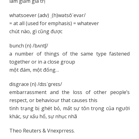
làm giảm giá trị
whatsoever (adv) ˌ(h)wətsōˈevər/
= at all (used for emphasis) = whatever
chút nào, gì cũng được
bunch (n) /bʌntʃ/
a number of things of the same type fastened
together or in a close group
một đám, một đống…
disgrace (n) /dɪsˈɡreɪs/
embarrassment and the loss of other people’s
respect, or behaviour that causes this
tình trạng bị ghét bỏ, mất sự tôn trọng của người
khác, sự xấu hổ, sự nhục nhã
Theo
Reuters & Vnexprress
.