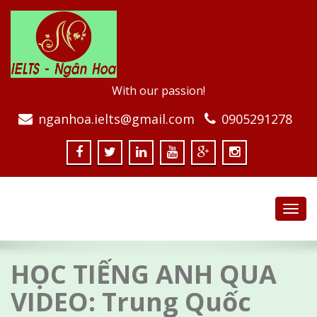
With our passion!
nganhoa.ielts@gmail.com
0905291278
Toggl
navig
HỌC TIẾNG ANH QUA
VIDEO: Trung Quốc