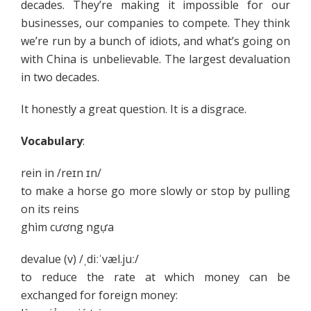
decades. They’re making it impossible for our
businesses, our companies to compete. They think
we’re run by a bunch of idiots, and what’s going on
with China is unbelievable. The largest devaluation
in two decades.
It honestly a great question. It is a disgrace.
Vocabulary
:
rein in /reɪn ɪn/
to make a horse go more slowly or stop by pulling
on its reins
ghìm cương ngựa
devalue (v) /ˌdiːˈvæl.juː/
to reduce the rate at which money can be
exchanged for foreign money: