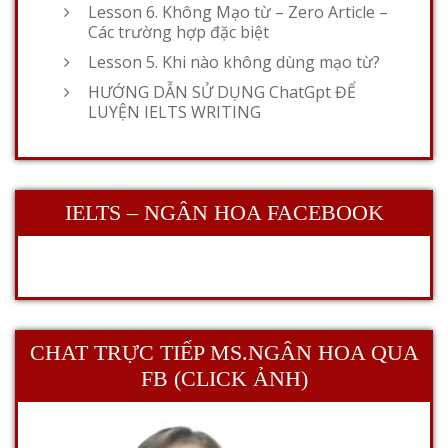
Lesson 6. Không Mạo từ – Zero Article –
Các trường hợp đặc biệt
Lesson 5. Khi nào không dùng mạo từ?
HƯỚNG DẪN SỬ DỤNG ChatGpt ĐỂ
LUYỆN IELTS WRITING
IELTS – NGÂN HOA FACEBOOK
CHAT TRỰC TIẾP MS.NGÂN HOA QUA
FB (CLICK ẢNH)