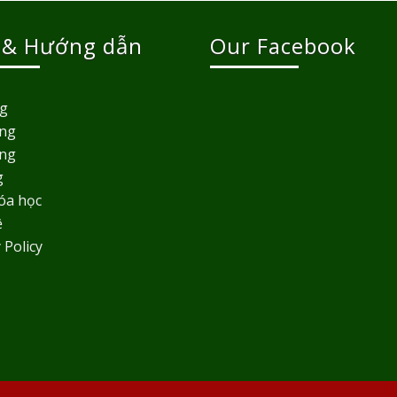
 & Hướng dẫn
Our Facebook
ng
ing
ing
g
óa học
ệ
 Policy