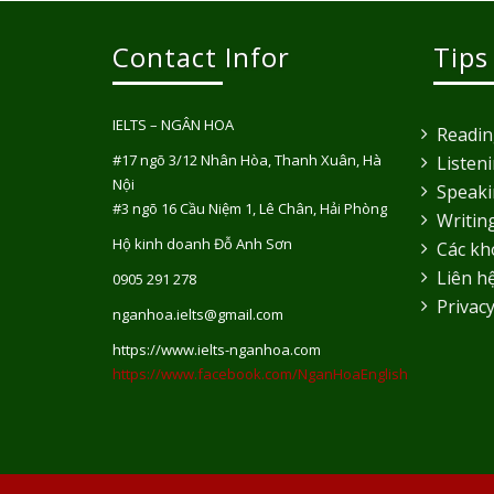
Contact Infor
Tips
IELTS – NGÂN HOA
Readi
#17 ngõ 3/12 Nhân Hòa, Thanh Xuân, Hà
Listen
Nội
Speak
#3 ngõ 16 Cầu Niệm 1, Lê Chân, Hải Phòng
Writin
Hộ kinh doanh Đỗ Anh Sơn
Các kh
Liên h
0905 291 278
Privacy
nganhoa.ielts@gmail.com
https://www.ielts-nganhoa.com
https://www.facebook.com/NganHoaEnglish