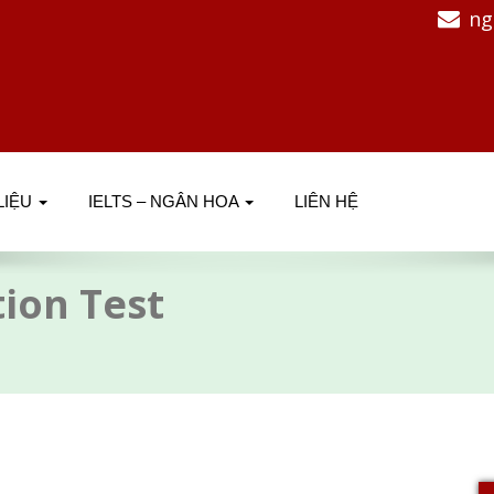
ng
 LIỆU
IELTS – NGÂN HOA
LIÊN HỆ
tion Test