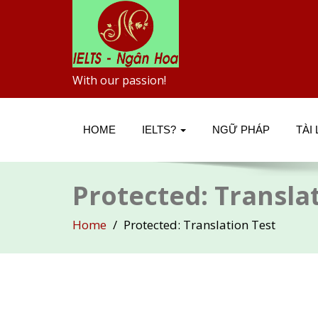
With our passion!
HOME
IELTS?
NGỮ PHÁP
TÀI
Protected: Transla
Home
Protected: Translation Test