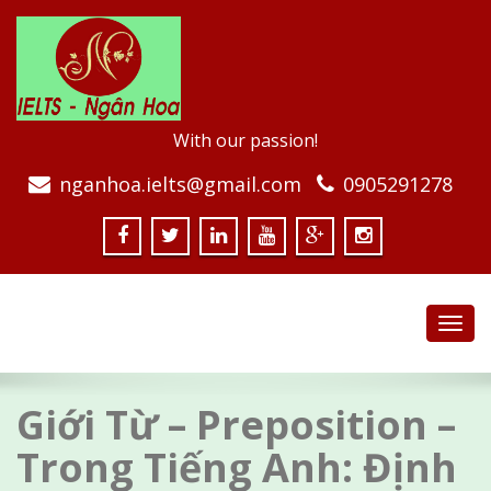
With our passion!
nganhoa.ielts@gmail.com
0905291278
Toggl
navig
Giới Từ – Preposition –
Trong Tiếng Anh: Định