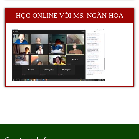
HỌC ONLINE VỚI MS. NGÂN HOA