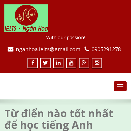
With our passion!
nganhoa.ielts@gmail.com
0905291278
Toggl
navig
Từ điển nào tốt nhất
để học tiếng Anh