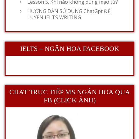
Lesson 5. Khi nào không dùng mạo từ?
HƯỚNG DẪN SỬ DỤNG ChatGpt ĐỂ
LUYỆN IELTS WRITING
IELTS – NGÂN HOA FACEBOOK
CHAT TRỰC TIẾP MS.NGÂN HOA QUA
FB (CLICK ẢNH)