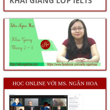
KHAI GIẢNG LỚP IELTS
HỌC ONLINE VỚI MS. NGÂN HOA