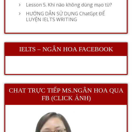
Lesson 5. Khi nào không dùng mạo từ?
HƯỚNG DẪN SỬ DỤNG ChatGpt ĐỂ
LUYỆN IELTS WRITING
IELTS – NGÂN HOA FACEBOOK
CHAT TRỰC TIẾP MS.NGÂN HOA QUA
FB (CLICK ẢNH)