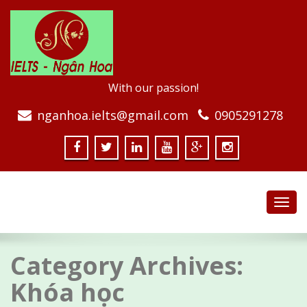
With our passion!
nganhoa.ielts@gmail.com
0905291278
Toggl
navig
Category Archives:
Khóa học