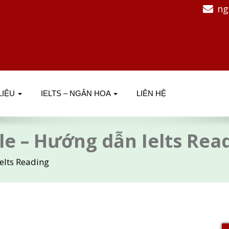
ng
 LIỆU
IELTS – NGÂN HOA
LIÊN HỆ
tle – Hướng dẫn Ielts Rea
Ielts Reading