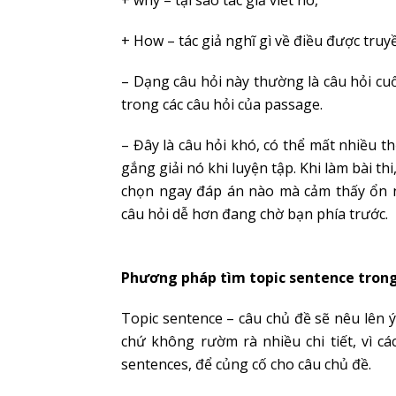
+ why – tại sao tác giả viết nó,
+ How – tác giả nghĩ gì về điều được truyề
– Dạng câu hỏi này thường là câu hỏi cu
trong các câu hỏi của passage.
– Đây là câu hỏi khó, có thể mất nhiều t
gắng giải nó khi luyện tập. Khi làm bài th
chọn ngay đáp án nào mà cảm thấy ổn nh
câu hỏi dễ hơn đang chờ bạn phía trước.
Phương pháp tìm topic sentence tron
Topic sentence – câu chủ đề sẽ nêu lên 
chứ không rườm rà nhiều chi tiết, vì cá
sentences, để củng cố cho câu chủ đề.