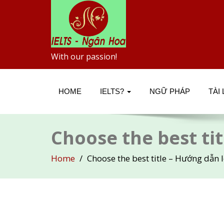
With our passion!
HOME
IELTS?
NGỮ PHÁP
TÀI
Choose the best ti
Home
Choose the best title – Hướng dẫn 