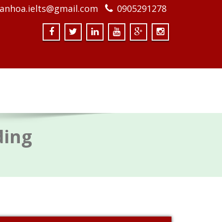
anhoa.ielts@gmail.com
0905291278
ding