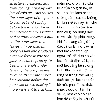
structure to expand, and
mềm nó, cho phép cấu
then cooling it rapidly with
trúc của nó giãn nở, và
jets of cold air. This causes
sau đó làm lạnh nhanh
the outer layer of the pane
chóng bằng các tia không
to contract and solidify
khí lạnh. Điều này làm cho
before the interior. When
lớp bên ngoài của tấm
the interior finally solidifies
kính co lại và đông đặc
and shrinks, it exerts a pull
trước các lớp phía trong.
on the outer layer that
Khi lớp trong cùng đông
leaves it in permanent
đặc và co lại, nó gây ra
compression and produces
một lực kéo trên lớp
a tensile force inside the
ngoài mà để đưa nó vào
glass. As cracks propagate
lực nén cố định và tạo ra
best in materials under
một lực căng bên trong
tension, the compressive
kính. Khi các vết nứt lan
force on the surface must
rộng ra trong các vật liệu
be overcome before the
dưới áp lực, lực nén trên
pane will break, making it
bề mặt phải được khắc
more resistant to cracking.
phục trước khi tấm kính
sẽ vỡ, làm cho nó bền
hơn để chống lại vết nứt.