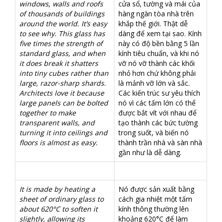
windows, walls and roofs
cửa sổ, tường và mái của
of thousands of buildings
hàng ngàn tòa nhà trên
around the world. It’s easy
khắp thế giới. Thật dễ
to see why. This glass has
dàng để xem tại sao. Kính
five times the strength of
này có độ bền bằng 5 lần
standard glass, and when
kính tiêu chuẩn, và khi nó
it does break it shatters
vỡ nó vỡ thành các khối
into tiny cubes rather than
nhỏ hơn chứ không phải
large, razor-sharp shards.
là mảnh vỡ lớn và sắc.
Architects love it because
Các kiến ​​trúc sư yêu thích
large panels can be bolted
nó vì các tấm lớn có thể
together to make
được bắt vít với nhau để
transparent walls, and
tạo thành các bức tường
turning it into ceilings and
trong suốt, và biến nó
floors is almost as easy.
thành trần nhà và sàn nhà
gần như là dễ dàng.
It is made by heating a
Nó được sản xuất bằng
sheet of ordinary glass to
cách gia nhiệt một tấm
about 620°C to soften it
kính thông thường lên
slightly, allowing its
khoảng 620°C để làm