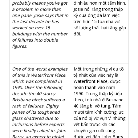
probably means you’ve got
ở nhiều hơn một tấm kính.
a problem in more than
Josie nói rằng trong thập
one pane. Josie says that in
kỷ qua ông đã làm việc
the last decade he has
trên hơn 15 tòa nhà với
worked on over 15
số lượng thất bại tăng gấp
buildings with the number
đôi.
of failures into double
figures.
One of the worst examples
Một trong những ví dụ tồi
of this is Waterfront Place,
tệ nhất của việc này là
which was completed in
Waterfront Place, được
1990. Over the following
hoàn thành vào năm
decade the 40 storey
1990. Trong thập kỷ tiếp
Brisbane block suffered a
theo, toà nhà ở Brisbane
rash of failures. Eighty
40 tầng bị vỡ tung. Tám
panes of its toughened
mươi tấm kính cường lực
glass shattered due to
của nó bị vỡ vụn vì những
inclusions before experts
vết bẩn trước khi các
were finally called in. John
chuyên gia cuối cùng
Barry, an expert in nickel
được gọi đến. John Barry,