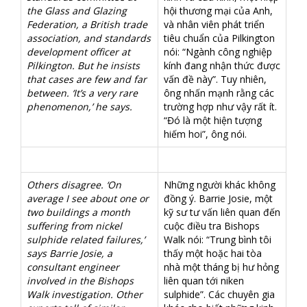
the Glass and Glazing
hội thương mại của Anh,
Federation, a British trade
và nhân viên phát triển
association, and standards
tiêu chuẩn của Pilkington
development officer at
nói: “Ngành công nghiệp
Pilkington. But he insists
kính đang nhận thức được
that cases are few and far
vấn đề này”. Tuy nhiên,
between. ‘It’s a very rare
ông nhấn mạnh rằng các
phenomenon,’ he says.
trường hợp như vậy rất ít.
“Đó là một hiện tượng
hiếm hoi”, ông nói.
Others disagree. ‘On
Những người khác không
average I see about one or
đồng ý. Barrie Josie, một
two buildings a month
kỹ sư tư vấn liên quan đến
suffering from nickel
cuộc điều tra Bishops
sulphide related failures,’
Walk nói: “Trung bình tôi
says Barrie Josie, a
thấy một hoặc hai tòa
consultant engineer
nhà một tháng bị hư hỏng
involved in the Bishops
liên quan tới niken
Walk investigation. Other
sulphide”. Các chuyên gia