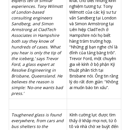
experts tell of similar
khác cho biết những kinh
experiences. Tony Wilmott
nghiệm tương tự. Tony
of London-based
Wilmott của các kỹ sư tư
consulting engineers
vấn Sandberg tại London
Sandberg, and Simon
và Simon Armstrong tại
Armstrong at CIadTech
Liên hiệp CladTech ở
Associates in Hampshire
Hampshire nói họ biết
both say they know of
hàng trăm trường hợp.
hundreds of cases. ‘What
“Những gì bạn nghe chỉ là
you hear is only the tip of
đỉnh của tảng băng trôi”.
the iceberg,’ says Trevor
Trevor Ford, một chuyên
Ford, a glass expert at
gia về kính ở bộ phận Kỹ
Resolve Engineering in
thuật phân tích tại
Brisbane, Queensland. He
Brisbane nói. Ông tin rằng
believes the reason is
lý do rất đơn giản: “Không
simple: ‘No-one wants bad
ai muốn báo tin xấu”.
press.’
Toughened glass is found
Kính cường lực được tìm
everywhere, from cars and
thấy ở khắp mọi nơi, từ ô
bus shelters to the
tô và nhà chờ xe buýt đến