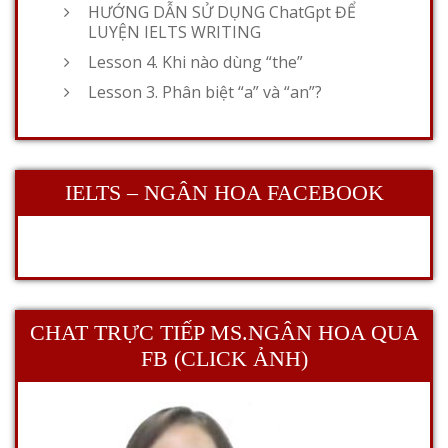
HƯỚNG DẪN SỬ DỤNG ChatGpt ĐỂ
LUYỆN IELTS WRITING
Lesson 4. Khi nào dùng “the”
Lesson 3. Phân biệt “a” và “an”?
IELTS – NGÂN HOA FACEBOOK
CHAT TRỰC TIẾP MS.NGÂN HOA QUA
FB (CLICK ẢNH)