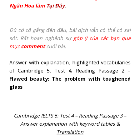
Ngân Hoa làm
Tại Đây
.
Dù có cố gắng đến đâu, bài dịch vẫn có thể có sai
sót. Rất hoan nghênh sự
góp ý của các bạn qua
mục
comment
cuối bài.
Answer with explanation, highlighted vocabularies
of Cambridge 5, Test 4, Reading Passage 2 –
Flawed beauty: The problem with toughened
glass
Cambridge IELTS 5: Test 4 – Reading Passage 3 –
Answer explanation with keyword tables &
Translation