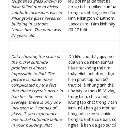
toughened glass known to
lâu đời nhất đã thất bại
have failed due to nickel
do sự tích tụ niken sunfua
sulphide inclusions was in
trong tòa nhà nghiên cứu
Pilkington’s glass research
kính Pilkington ở Lathom,
building in Lathom,
Lancashire. Tấm kính này
Lancashire. The pane was
đã 27 tuổi.
27 years old.
Data showing the scale of
Dữ liệu cho thấy quy mô
the nickel sulphide
của vấn đề niken sunfua
problem is almost
hầu như không thể tìm
impossible to find. The
thấy. Hình ảnh được thực
picture is made more
hiện phức tạp hơn bởi
complicated by the fact
thực tế là những tinh thể
that these crystals occur in
này xảy ra theo lô. Vì vậy,
batches. So even if on
trung bình, chỉ có một
average, there is only one
lượng tạp chất trong 7 tấn
inclusion in 7 tonnes of
kính, nếu bạn gặp một hư
glass, if you experience
hỏng bởi niken sulphide
one nickel sulphide failure
trong tòa nhà của bạn, có
in your building, that
nghĩa là bạn đã gặp sự cố