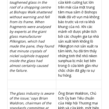
toughened glass in the
cửa kính cường lực lớn
roof of a shopping centre
trên mái của một trung
at Bishops Walk shattered
tâm mua sắm ở Bishops
without warning and fell
Walk đã vỡ vụn mà không
from its frame. When
báo trước và rơi ra khỏi
fragments were analysed
khung của nó. Khi các
by experts at the giant
mảnh vỡ được phân tích
glass manufacturer
bởi các chuyên gia tại nhà
Pilkington, which had
sản xuất kính khổng lồ
made the pane, they found
Pilkington nơi sản xuất ra
that minute crystals of
tấm kính, họ đã tìm thấy
nickel sulphide trapped
những tinh thể nhỏ niken
inside the glass had
sunphua bị mắc kẹt bên
almost certainly caused
trong ô cửa kính gần như
the failure.
chắc chắn đã gây ra sự
hư hỏng.
The glass industry is aware
Ông Brian Waldron, Chủ
of the issue,’ says Brian
tịch Ủy ban Tiêu chuẩn
Waldron, chairman of the
của Hiệp hội Thương mại
standards committee at
kính và cửa kính, một hiệp