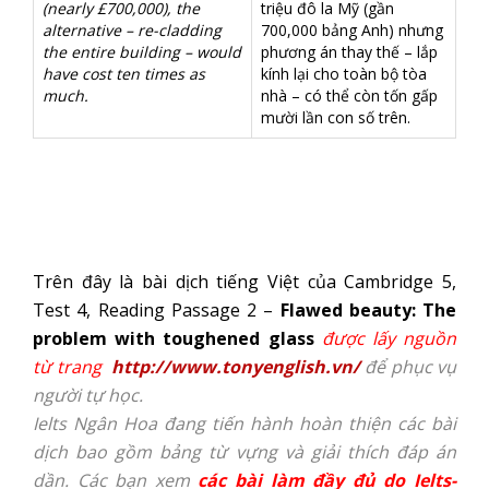
(nearly £700,000), the
triệu đô la Mỹ (gần
alternative – re-cladding
700,000 bảng Anh) nhưng
the entire building – would
phương án thay thế – lắp
have cost ten times as
kính lại cho toàn bộ tòa
much.
nhà – có thể còn tốn gấp
mười lần con số trên.
Trên đây là bài dịch tiếng Việt của Cambridge 5,
Test 4, Reading Passage 2 –
Flawed beauty: The
problem with toughened glass
được lấy nguồn
từ trang
http://www.tonyenglish.vn/
để phục vụ
người tự học.
Ielts Ngân Hoa đang tiến hành hoàn thiện các bài
dịch bao gồm bảng từ vựng và giải thích đáp án
dần. Các bạn xem
các bài làm đầy đủ do Ielts-