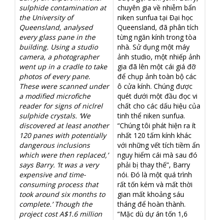
sulphide contamination at
chuyên gia về nhiễm bẩn
the University of
niken sunfua tại Đại học
Queensland, analysed
Queensland, đã phân tích
every glass pane in the
từng ngăn kính trong tòa
building. Using a studio
nhà. Sử dụng một máy
camera, a photographer
ảnh studio, một nhiếp ảnh
went up in a cradle to take
gia đã lên một cái giá đỡ
photos of every pane.
để chụp ảnh toàn bộ các
These were scanned under
ô cửa kính. Chúng được
a modified microfiche
quét dưới một đầu đọc vi
reader for signs of niclrel
chất cho các dấu hiệu của
sulphide crystals. ‘We
tinh thể niken sunfua.
discovered at least another
“Chúng tôi phát hiện ra ít
120 panes with potentially
nhất 120 tấm kính khác
dangerous inclusions
với những vết tích tiềm ẩn
which were then replaced,’
nguy hiểm cái mà sau đó
says Barry. ‘It was a very
phải bị thay thế”, Barry
expensive and time-
nói. Đó là một quá trình
consuming process that
rất tốn kém và mất thời
took around six months to
gian mất khoảng sáu
complete.’ Though the
tháng để hoàn thành.
project cost A$1.6 million
“Mặc dù dự án tốn 1,6