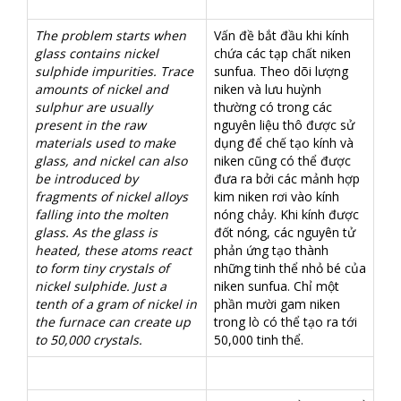
The problem starts when
Vấn đề bắt đầu khi kính
glass contains nickel
chứa các tạp chất niken
sulphide impurities. Trace
sunfua. Theo dõi lượng
amounts of nickel and
niken và lưu huỳnh
sulphur are usually
thường có trong các
present in the raw
nguyên liệu thô được sử
materials used to make
dụng để chế tạo kính và
glass, and nickel can also
niken cũng có thể được
be introduced by
đưa ra bởi các mảnh hợp
fragments of nickel alloys
kim niken rơi vào kính
falling into the molten
nóng chảy. Khi kính được
glass. As the glass is
đốt nóng, các nguyên tử
heated, these atoms react
phản ứng tạo thành
to form tiny crystals of
những tinh thể nhỏ bé của
nickel sulphide. Just a
niken sunfua. Chỉ một
tenth of a gram of nickel in
phần mười gam niken
the furnace can create up
trong lò có thể tạo ra tới
to 50,000 crystals.
50,000 tinh thể.