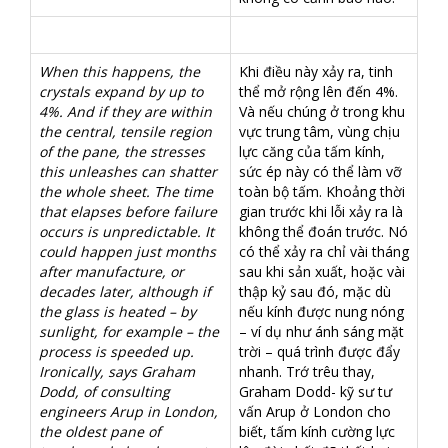
When this happens, the
Khi điều này xảy ra, tinh
crystals expand by up to
thể mở rộng lên đến 4%.
4%. And if they are within
Và nếu chúng ở trong khu
the central, tensile region
vực trung tâm, vùng chịu
of the pane, the stresses
lực căng của tấm kính,
this unleashes can shatter
sức ép này có thể làm vỡ
the whole sheet. The time
toàn bộ tấm. Khoảng thời
that elapses before failure
gian trước khi lỗi xảy ra là
occurs is unpredictable. It
không thể đoán trước. Nó
could happen just months
có thể xảy ra chỉ vài tháng
after manufacture, or
sau khi sản xuất, hoặc vài
decades later, although if
thập kỷ sau đó, mặc dù
the glass is heated – by
nếu kính được nung nóng
sunlight, for example – the
– ví dụ như ánh sáng mặt
process is speeded up.
trời – quá trình được đẩy
Ironically, says Graham
nhanh. Trớ trêu thay,
Dodd, of consulting
Graham Dodd- kỹ sư tư
engineers Arup in London,
vấn Arup ở London cho
the oldest pane of
biết, tấm kính cường lực