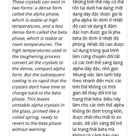
These crystals can exist in
Những tinh thể này có thể
two forms: a dense form
tồn tại dưới hai dạng: một
called the alpha phase,
dạng dày đặc được gọi là
which is stable at high
pha alpha ổn định ở nhiệt
temperatures, and a less
độ cao và dạng ít đậm
dense form called the beta
đặc hơn được gọi là pha
phase, which is stable at
beta ổn định ở nhiệt độ
room temperatures. The
phòng. Nhiệt độ cao được
high temperatures used in
sử dụng trong quá trình
the toughening process
làm cứng chuyển đổi tất
convert all the crystals to
cả các tinh thể sang dạng
the dense, compact alpha
alpha dày đặc, nhỏ gọn.
form. But the subsequent
Nhưng việc làm lạnh tiếp
cooling is so rapid that the
theo nhanh đến mức các
crystals don’t have time to
tinh thể không có thời
change back to the beta
gian để thay đổi trở lại
phase. This leaves
trạng thái beta. Điều này
unstable alpha crystals in
làm cho các tinh thể alpha
the glass, primed like a
không ổn định trong kính,
coiled spring, ready to
được nhồi như một lò xo
revert to the beta phase
xoắn, đã sẵn sàng để trở
without warning.
lại trạng thái beta mà
không có cảnh báo nào.