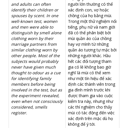
and adults can often
người lớn thường có thể
identify their children or
xác định con, vợ hoặc
spouses by scent. In one
chồng của họ bằng mùi.
well-known test, women
Trong một thử nghiệm nổi
and men were able to
tiếng, phụ nữ và nam giới
distinguish by smell alone
đã có thể phân biệt bởi
clothing worn by their
mùi quần áo của chồng
marriage partners from
hay vợ mình từ những
similar clothing worn by
quần áo tương tự mặc bởi
other people. Most of the
những người khác. Hầu
subjects would probably
hết các đối tượng tham
never have given much
gia có lẽ không bao giờ
thought to odour as a cue
nghĩ là mùi có thể xem
for identifying family
như một tín hiệu để xác
members before being
định các thành viên trong
involved in the test, but as
gia đình mình trước khi
the experiment revealed,
được tham gia vào cuộc
even when not consciously
kiểm tra này, nhưng như
considered, smells
các thí nghiệm cho thấy
register.
mùi có tác động đến việc
xác định trên mặc dù họ
không để ý tới.