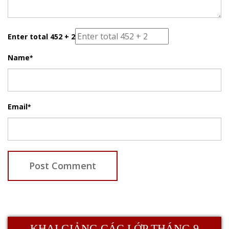
Enter total 452 + 2
Name
*
Email
*
KHAI GIẢNG CÁC LỚP THÁNG 9