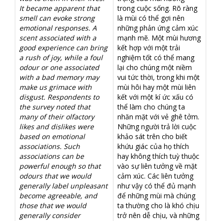
It became apparent that
trong cuộc sống. Rõ ràng
smell can evoke strong
là mùi có thể gợi nên
emotional responses. A
những phản ứng cảm xúc
scent associated with a
mạnh mẽ. Một mùi hương
good experience can bring
kết hợp với một trải
a rush of joy, while a foul
nghiệm tốt có thể mang
odour or one associated
lại cho chúng một niềm
with a bad memory may
vui tức thời, trong khi một
make us grimace with
mùi hôi hay một mùi liên
disgust. Respondents to
kết với một kí ức xấu có
the survey noted that
thể làm cho chúng ta
many of their olfactory
nhăn mặt với vẻ ghê tởm.
likes and dislikes were
Những người trả lời cuộc
based on emotional
khảo sát trên cho biết
associations. Such
khứu giác của họ thích
associations can be
hay không thích tuỳ thuộc
powerful enough so that
vào sự liên tưởng về mặt
odours that we would
cảm xúc. Các liên tưởng
generally label unpleasant
như vậy có thể đủ mạnh
become agreeable, and
để những mùi mà chúng
those that we would
ta thường cho là khó chịu
generally consider
trở nên dễ chịu, và những