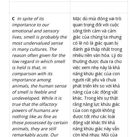
C
In spite of its
Mặc dù mùi đóng vai trò
importance to our
quan trọng đối với cuộc
emotional and sensory
sống tình cảm và cảm
lives, smell is probably the
giác của chúng ta nhưng
most undervalued sense
có lẽ nó là giác quan bị
in many cultures. The
đánh giá thấp nhất trong
reason often given for the
nhiều nền văn hóa. Lý do
low regard in which smell
thường được đưa ra cho
is held is that, in
việc xem nhẹ này là khả
comparison with its
năng khứu giác của con
importance among
người rất yếu và chưa
animals, the human sense
phát triển khi so với khả
of smell is feeble and
năng của các động vật
undeveloped. While it is
khác. Trong khi sự thật
true that the olfactory
rằng năng lực khứu giác
powers of humans are
của con người không
nothing like as fine as
được tốt như các loài
those possessed by certain
động vật khác thì khả
animals, they are still
năng khứu giác này vẫn
remarkably acute. Our
còn khá nhạy. Mũi của