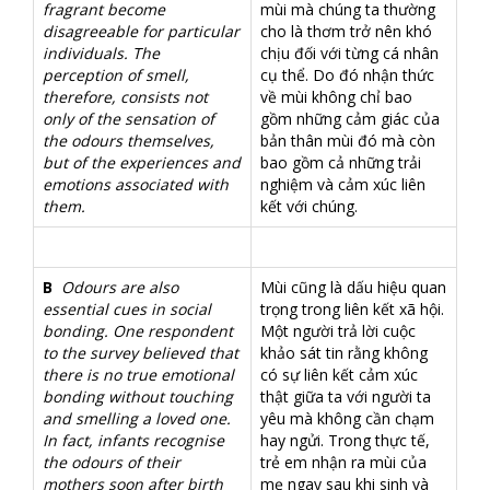
fragrant become
mùi mà chúng ta thường
disagreeable for particular
cho là thơm trở nên khó
individuals. The
chịu đối với từng cá nhân
perception of smell,
cụ thể. Do đó nhận thức
therefore, consists not
về mùi không chỉ bao
only of the sensation of
gồm những cảm giác của
the odours themselves,
bản thân mùi đó mà còn
but of the experiences and
bao gồm cả những trải
emotions associated with
nghiệm và cảm xúc liên
them.
kết với chúng.
B
Odours are also
Mùi cũng là dấu hiệu quan
essential cues in social
trọng trong liên kết xã hội.
bonding. One respondent
Một người trả lời cuộc
to the survey believed that
khảo sát tin rằng không
there is no true emotional
có sự liên kết cảm xúc
bonding without touching
thật giữa ta với người ta
and smelling a loved one.
yêu mà không cần chạm
In fact, infants recognise
hay ngửi. Trong thực tế,
the odours of their
trẻ em nhận ra mùi của
mothers soon after birth
mẹ ngay sau khi sinh và