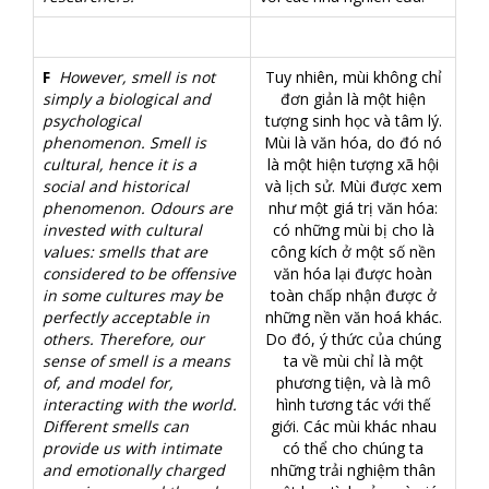
F
However, smell is not
Tuy nhiên, mùi không chỉ
simply a biological and
đơn giản là một hiện
psychological
tượng sinh học và tâm lý.
phenomenon. Smell is
Mùi là văn hóa, do đó nó
cultural, hence it is a
là một hiện tượng xã hội
social and historical
và lịch sử. Mùi được xem
phenomenon. Odours are
như một giá trị văn hóa:
invested with cultural
có những mùi bị cho là
values: smells that are
công kích ở một số nền
considered to be offensive
văn hóa lại được hoàn
in some cultures may be
toàn chấp nhận được ở
perfectly acceptable in
những nền văn hoá khác.
others. Therefore, our
Do đó, ý thức của chúng
sense of smell is a means
ta về mùi chỉ là một
of, and model for,
phương tiện, và là mô
interacting with the world.
hình tương tác với thế
Different smells can
giới. Các mùi khác nhau
provide us with intimate
có thể cho chúng ta
and emotionally charged
những trải nghiệm thân