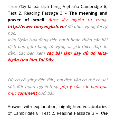
Trên đây là bài dịch tiếng Việt của Cambridge 8,
Test 2, Reading Passage 3 –
The meaning and
power of smell
được lấy nguồn từ trang
http://www.tonyenglish.vn/
để phục vụ người tự
học.
Ielts Ngân Hoa đang tiến hành hoàn thiện các bài
dịch bao gồm bảng từ vựng và giải thích đáp án
dần. Các bạn xem
các bài làm đầy đủ do Ielts-
Ngân Hoa làm
Tại Đây
.
Dù có cố gắng đến đâu, bài dịch vẫn có thể có sai
sót. Rất hoan nghênh sự
góp ý của các bạn qua
mục
comment
cuối bài.
Answer with explanation, highlighted vocabularies
of Cambridge 8, Test 2, Reading Passage 3 –
The