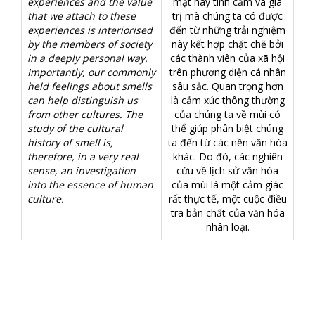
experiences and the value
mật hay tình cảm và giá
that we attach to these
trị mà chúng ta có được
experiences is interiorised
đến từ những trải nghiệm
by the members of society
này kết hợp chặt chẽ bởi
in a deeply personal way.
các thành viên của xã hội
Importantly, our commonly
trên phương diện cá nhân
held feelings about smells
sâu sắc. Quan trọng hơn
can help distinguish us
là cảm xúc thông thường
from other cultures. The
của chúng ta về mùi có
study of the cultural
thể giúp phân biệt chúng
history of smell is,
ta đến từ các nền văn hóa
therefore, in a very real
khác. Do đó, các nghiên
sense, an investigation
cứu về lịch sử văn hóa
into the essence of human
của mùi là một cảm giác
culture.
rất thực tế, một cuộc điều
tra bản chất của văn hóa
nhân loại.