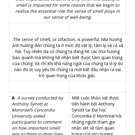
smell is impaired for some reason that we begin to
realise the essential role the sense of smell plays in
our sense of well-being.
The sense of smell, or olfaction, is powerful. Mùi hương
ảnh hưởng đến chúng ta ở mức độ vật lý, tâm lý và cả xã
hội. Tuy nhiên đa số chúng ta đang hít các mùi hương
bao quanh mà không hề nhận biết được tầm quan trọng
của chúng. Và chỉ khi khả năng ngửi của chúng ta vì lý do
nào đó bị suy yếu thì chúng ta mới bắt đầu nhận ra vai
trò quan trọng của khứu giác.
A
A survey conducted by
Một cuộc khảo sát được
Anthony Synott at
tiến hành bởi Anthony
Montreal’s Concordia
Synott tại Đại học
University asked
Concordia ở Montreal hỏi
participants to comment
những người tham gia
on how important smell
nhận xét về tầm quan
was to them in their lives.
trọng của mùi hương