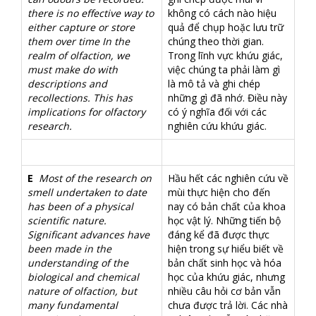
there is no effective way to
không có cách nào hiệu
either capture or store
quả để chụp hoặc lưu trữ
them over time In the
chúng theo thời gian.
realm of olfaction, we
Trong lĩnh vực khứu giác,
must make do with
việc chúng ta phải làm gì
descriptions and
là mô tả và ghi chép
recollections. This has
những gì đã nhớ. Điều này
implications for olfactory
có ý nghĩa đối với các
research.
nghiên cứu khứu giác.
E
Most of the research on
Hầu hết các nghiên cứu về
smell undertaken to date
mùi thực hiện cho đến
has been of a physical
nay có bản chất của khoa
scientific nature.
học vật lý. Những tiến bộ
Significant advances have
đáng kể đã được thực
been made in the
hiện trong sự hiểu biết về
understanding of the
bản chất sinh học và hóa
biological and chemical
học của khứu giác, nhưng
nature of olfaction, but
nhiều câu hỏi cơ bản vẫn
many fundamental
chưa được trả lời. Các nhà