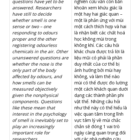
questions have yet to be
nghiên cứu vẫn còn băn
answered. Researchers
khoăn xem khứu giác là
have still to decide
một hay hai giác quan –
whether smell is one
một là phản ứng với mùi
sense or two – one
một cách thích hợp và hai
responding to odours
là nhận biết các chất hoá
proper and the other
học không mùi trong
registering odourless
không khí. Các câu hỏi
chemicals in the air. Other
khác chưa được trả lời là
unanswered questions are
liệu mũi có phải là phần
whether the nose is the
duy nhất của cơ thể bị
only part of the body
ảnh hưởng bởi mùi hay
affected by odours, and
không, và làm thế nào
how smells can be
mùi có thể được đo lường
measured objectively
một cách khách quan dưới
given the nonphysical
dạng các thành phần phi
components. Questions
vật thể. Những câu hỏi
like these mean that
như thế này có thể hiểu là
interest in the psychology
việc quan tâm trong lĩnh
of smell is inevitably set to
vực tâm lý về mùi chắc
play an increasingly
chắn sẽ đóng 1 vai trò
important role for
ngày càng quan trọng đối
researchers.
với các nhà nghiên cứu.