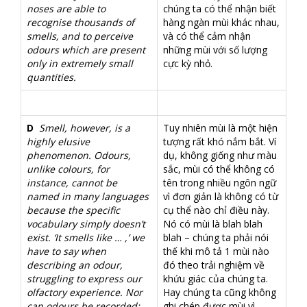
noses are able to
chúng ta có thể nhận biết
recognise thousands of
hàng ngàn mùi khác nhau,
smells, and to perceive
và có thể cảm nhận
odours which are present
những mùi với số lượng
only in extremely small
cực kỳ nhỏ.
quantities.
D
Smell, however, is a
Tuy nhiên mùi là một hiện
highly elusive
tượng rất khó nắm bắt. Ví
phenomenon. Odours,
dụ, không giống như màu
unlike colours, for
sắc, mùi có thể không có
instance, cannot be
tên trong nhiều ngôn ngữ
named in many languages
vì đơn giản là không có từ
because the specific
cụ thể nào chỉ điều này.
vocabulary simply doesn’t
Nó có mùi là blah blah
exist. ‘It smells like … ,’ we
blah – chúng ta phải nói
have to say when
thế khi mô tả 1 mùi nào
describing an odour,
đó theo trải nghiệm về
struggling to express our
khứu giác của chúng ta.
olfactory experience. Nor
Hay chúng ta cũng không
can odours be recorded:
ghi chép được mùi vì