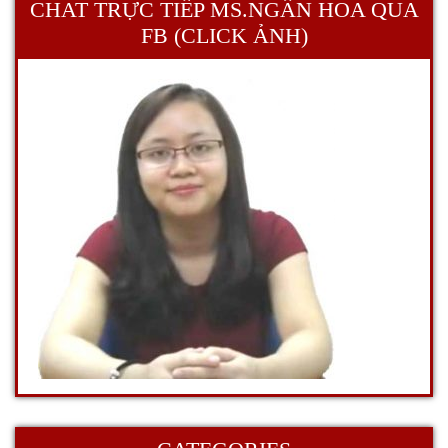
CHAT TRỰC TIẾP MS.NGÂN HOA QUA
FB (CLICK ẢNH)