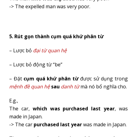
-> The expelled man was very poor.
5. Rút gọn thành cụm quá khứ phân từ
– Lược bỏ
đại từ quan hệ
– Lược bỏ động từ “be”
– Đặt
cụm
quá khứ phân từ
được sử dụng trong
mệnh đề quan hệ
sau
danh từ
mà nó bổ nghĩa cho.
E.g.,
The car,
which was purchased last year
, was
made in Japan.
-> The car
purchased last year
was made in Japan.