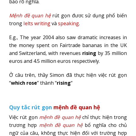
bảo rõ nghĩa.
Mệnh đề quan hệ
rút gọn đươc sử dụng phổ biến
trong
Ielts writing
và
speaking
.
E.g., The year 2004 also saw dramatic increases in
the money spent on Fairtrade bananas in the UK
and Switzerland, with revenues
rising
by 35 million
euros and 4.5 million euros respectively.
Ở câu trên, thầy Simon đã thực hiện việc rút gọn
“
which rose
” thành “
rising
“
Quy tắc rút gọn
mệnh đề quan hệ
Việc rút gọn
mệnh đề quan hệ
chỉ thực hiện trong
trương hợp
mệnh đề quan hệ
bổ nghĩa cho chủ
ngữ của câu, không thực hiện đối với trường hợp