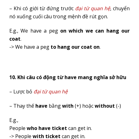
– Khi có giới từ đứng trước
đại từ quan hệ
, chuyển
nó xuống cuối câu trong mệnh đề rút gọn.
E.g., We have a peg
on which we can hang our
coat
.
-> We have a peg
to hang our coat on
.
10. Khi câu có động từ have mang nghĩa sở hữu
– Lược bỏ
đại từ quan hệ
– Thay thế
have
bằng
with
(+) hoặc
without
(-)
E.g.,
People
who have ticket
can get in.
-> People
with ticket
can get in.