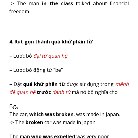
-> The man
in the class
talked about financial
freedom.
4. Rút gọn thành quá khứ phân từ
– Lược bỏ
đại từ quan hệ
– Lược bỏ động từ “be”
– Đặt
quá khứ phân từ
được sử dụng trong
mệnh
đề quan hệ
trước
danh từ
mà nó bổ nghĩa cho.
E.g.,
The car,
which was broken
, was made in Japan.
-> The
broken
car was made in Japan.
The man
who was expelled
was very poor.