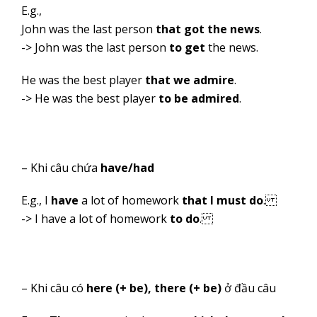
E.g.,
John was the last person
that got the news
.
-> John was the last person
to get
the news.
He was the best player
that we admire
.
-> He was the best player
to be admired
.
– Khi câu chứa
have/had
E.g., I
have
a lot of homework
that I must do
.
-> I have a lot of homework
to do
.
– Khi câu có
here (+ be), there (+ be)
ở đầu câu