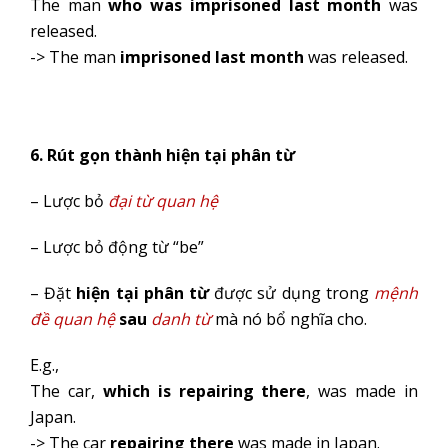
The man
who was imprisoned last month
was
released.
-> The man
imprisoned last month
was released.
6. Rút gọn thành hiện tại phân từ
– Lược bỏ
đại từ quan hệ
– Lược bỏ động từ “be”
– Đặt
hiện tại phân từ
được sử dụng trong
mệnh
đề quan hệ
sau
danh từ
mà nó bổ nghĩa cho.
E.g.,
The car,
which is repairing
there
, was made in
Japan.
-> The car
repairing there
was made in Japan.