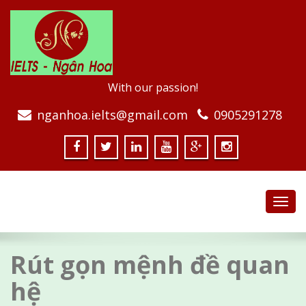
With our passion!
nganhoa.ielts@gmail.com
0905291278
Toggl
navig
Rút gọn mệnh đề quan
hệ