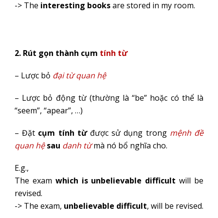
-> The
interesting books
are stored in my room.
2. Rút gọn thành cụm
tính từ
– Lược bỏ
đại từ quan hệ
– Lược bỏ động từ (thường là “be” hoặc có thể là
“seem”, “apear”, …)
– Đặt
cụm tính từ
được sử dụng trong
mệnh đề
quan hệ
sau
danh từ
mà nó bổ nghĩa cho.
E.g.,
The exam
which is unbelievable difficult
will be
revised.
-> The exam,
unbelievable difficult
, will be revised.