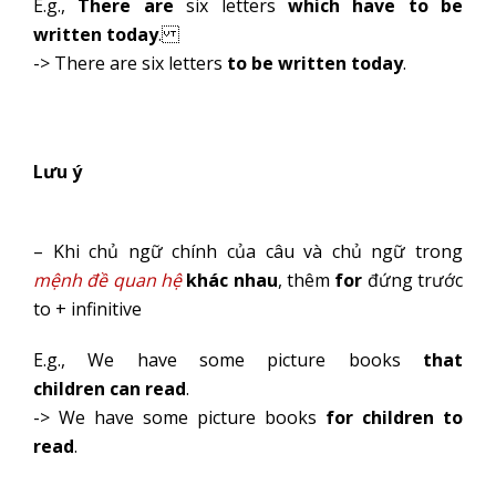
E.g.,
There
are
six letters
which have to be
written today
.
-> There are six letters
to be written today
.
Lưu ý
– Khi chủ ngữ chính của câu và chủ ngữ trong
mệnh đề quan hệ
khác nhau
, thêm
for
đứng trước
to + infinitive
E.g., We have some picture books
that
children can read
.
-> We have some picture books
for children to
read
.