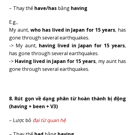
– Thay thế
have/has
bằng
having
E.g.,
My aunt,
who has lived in Japan for 15 years
, has
gone through several earthquakes.
-> My aunt,
having lived in Japan for 15 years
,
has gone through several earthquakes.
->
Having lived in Japan for 15 years
, my aunt has
gone through several earthquakes.
8. Rút gọn về dạng phân từ hoàn thành bị động
(having + been + V3)
– Lược bỏ
đại từ quan hệ
– Thay thế
had
bằng
having