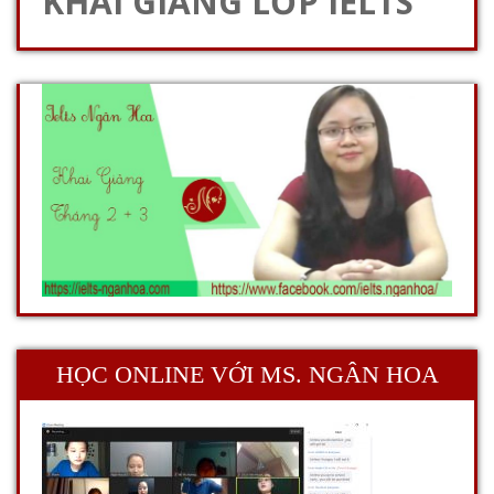
KHAI GIẢNG LỚP IELTS
HỌC ONLINE VỚI MS. NGÂN HOA