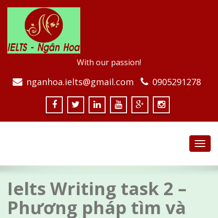
With our passion!
nganhoa.ielts@gmail.com
0905291278
Toggl
navig
Ielts Writing task 2 –
Phương pháp tìm và