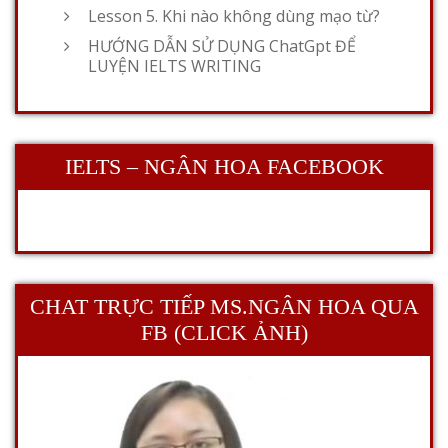
Lesson 5. Khi nào không dùng mạo từ?
HƯỚNG DẪN SỬ DỤNG ChatGpt ĐỂ
LUYỆN IELTS WRITING
IELTS – NGÂN HOA FACEBOOK
CHAT TRỰC TIẾP MS.NGÂN HOA QUA
FB (CLICK ẢNH)