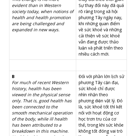
evident than in Western
Sự thay đổi này đã quá
society today, when notions of
rõ ràng trong xã hội
health and health promotion
phương Tây ngày nay,
are being challenged and
khi những quan điểm
expanded in new ways.
về sức khoẻ và những
cải thiện về sức khoẻ
vẫn đang được thảo
luận và phát triển theo
nhiều cách mới.
B
Đối với phần lớn lịch sử
For much of recent Western
phương Tây cận đại,
history, health has been
sức khoẻ chỉ được
viewed in the physical sense
nhìn nhận theo
only. That is, good health has
phương diện vật lý. Đó
been connected to the
là, sức khoẻ tốt thì kết
smooth mechanical operation
nối với hoạt động cơ
of the body, while ill health
học trơn tru của cơ
has been attributed to a
thể, trong khi sức khỏe
breakdown in this machine.
không tốt đóng vai trò