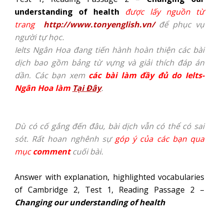
understanding of health
được lấy nguồn từ
trang
http://www.tonyenglish.vn/
để phục vụ
người tự học.
Ielts Ngân Hoa đang tiến hành hoàn thiện các bài
dịch bao gồm bảng từ vựng và giải thích đáp án
dần. Các bạn xem
các bài làm đầy đủ do Ielts-
Ngân Hoa làm
Tại Đây
.
Dù có cố gắng đến đâu, bài dịch vẫn có thể có sai
sót. Rất hoan nghênh sự
góp ý của các bạn qua
mục
comment
cuối bài.
Answer with explanation, highlighted vocabularies
of Cambridge 2, Test 1, Reading Passage 2 –
Changing our understanding of health