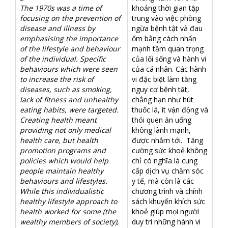
The 1970s was a time of
khoảng thời gian tập
focusing on the prevention of
trung vào việc phòng
disease and illness by
ngừa bệnh tật và đau
emphasising the importance
ốm bằng cách nhấn
of the lifestyle and behaviour
mạnh tầm quan trọng
of the individual. Specific
của lối sống và hành vi
behaviours which were seen
của cá nhân. Các hành
to increase the risk of
vi đặc biệt làm tăng
diseases, such as smoking,
nguy cơ bệnh tật,
lack of fitness and unhealthy
chẳng hạn như hút
eating habits, were targeted.
thuốc lá, ít vận động và
Creating health meant
thói quen ăn uống
providing not only medical
không lành mạnh,
health care, but health
được nhắm tới. Tăng
promotion programs and
cường sức khoẻ không
policies which would help
chỉ có nghĩa là cung
people maintain healthy
cấp dịch vụ chăm sóc
behaviours and lifestyles.
y tế, mà còn là các
While this individualistic
chương trình và chính
healthy lifestyle approach to
sách khuyến khích sức
health worked for some (the
khoẻ giúp mọi người
wealthy members of society),
duy trì những hành vi