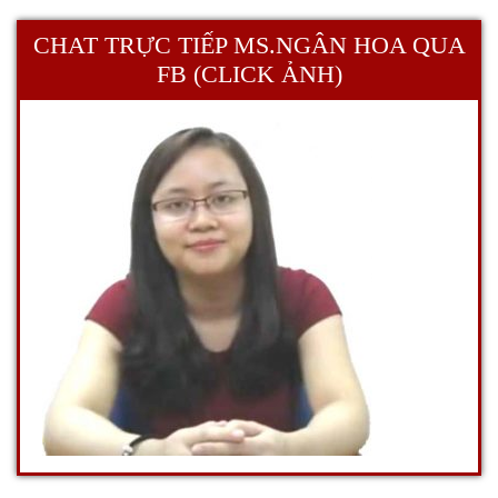
CHAT TRỰC TIẾP MS.NGÂN HOA QUA
FB (CLICK ẢNH)