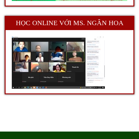
HỌC ONLINE VỚI MS. NGÂN HOA