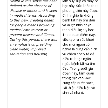
Health in this sense has been
làm suy sụp cỗ máy cơ
defined as the absence of
học này. Sức khỏe theo
disease or illness and is seen
phương diện này được
in medical terms. According
định nghĩa là không
to this view, creating health
bệnh tật hay ốm đau
for people means providing
và được nhìn nhận
medical care to treat or
theo điều kiện y học.
prevent disease and illness.
Theo quan điểm này,
During this period, there was
việc tạo ra sức khoẻ
an emphasis on providing
cho mọi người có
clean water, improved
nghĩa là cung cấp dịch
sanitation and housing.
vụ chăm sóc y tế để
điều trị hoặc ngăn
ngừa bệnh tật và ốm
đau. Trong suốt giai
đoạn này, tầm quan
trọng đặt vào việc
cung cấp nước sạch,
cải thiện điều kiện vệ
sinh và nhà ở.