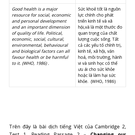
Good health is a major
Sức khoẻ tốt là nguồn
resource for social, economic
lực chính cho phát
and personal development
triển kinh tế và xã
and an important dimension
hội,và là một thước đo
of quality of life. Political,
quan trọng của chất
economic, social, cultural,
lượng cuộc sống. Tất
environmental, behavioural
cả các yếu tố chính trị,
and biological factors can all
kinh tế, xã hội, văn
favour health or be harmful
hoá, môi trường, hành
to it. (WHO, 1986) .
vi và sinh học có thể
ưu ái cho sức khỏe
hoặc là làm hại sức
khỏe. (WHO, 1986)
Trên đây là bài dịch tiếng Việt của Cambridge 2,
Test 1, Reading Passage 2 –
Changing our