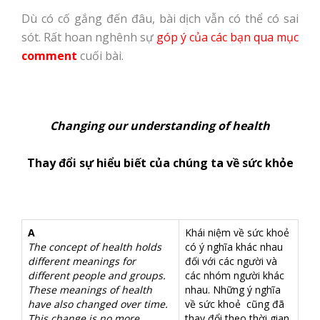
Dù có cố gắng đến đâu, bài dịch vẫn có thể có sai
sót. Rất hoan nghênh sự
góp ý của các bạn qua mục
comment
cuối bài.
Changing our understanding of health
Thay đổi sự hiểu biết của chúng ta về sức khỏe
A
Khái niệm về sức khoẻ
The concept of health holds
có ý nghĩa khác nhau
different meanings for
đối với các người và
different people and groups.
các nhóm người khác
These meanings of health
nhau. Những ý nghĩa
have also changed over time.
về sức khoẻ cũng đã
This change is no more
thay đổi theo thời gian.