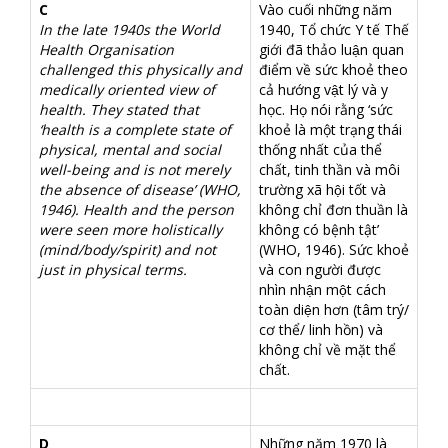
C
Vào cuối những năm
In the late 1940s the World
1940, Tổ chức Y tế Thế
Health Organisation
giới đã thảo luận quan
challenged this physically and
điểm về sức khoẻ theo
medically oriented view of
cả hướng vật lý và y
health. They stated that
học. Họ nói rằng ‘sức
‘health is a complete state of
khoẻ là một trạng thái
physical, mental and social
thống nhất của thể
well-being and is not merely
chất, tinh thần và môi
the absence of disease’ (WHO,
trường xã hội tốt và
1946). Health and the person
không chỉ đơn thuần là
were seen more holistically
không có bệnh tật’
(mind/body/spirit) and not
(WHO, 1946). Sức khoẻ
just in physical terms.
và con người được
nhìn nhận một cách
toàn diện hơn (tâm trý/
cơ thể/ linh hồn) và
không chỉ về mặt thể
chất.
D
Những năm 1970 là