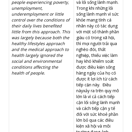
people experiencing poverty,
và lối sống lành mạnh.
unemployment,
Trong khi những lối
underemployment or little
sống lành mạnh vì sức
control over the conditions of
khỏe mang tính cá
their daily lives benefited
nhân này có tác dụng
little from this approach. This
với một số thành phần
was largely because both the
giàu có trong xã hội,
healthy lifestyles approach
thì mọi người trải qua
and the medical approach to
nghèo đói, thất
health largely ignored the
nghiệp, thiếu việc làm
social and environmental
hay khó khiểm soát
conditions affecting the
được điều kiện sống
health of people.
hàng ngày của họ có
được ít lợi ích từ cách
tiếp cận này. Điều
nàyxảy ra trên quy mô
lớn là vì cả cách tiếp
cận lối sống lành mạnh
và cách tiếp cận y tế
đối với sức khoẻ phần
lớn bỏ qua các điều
kiện xã hội và môi
trường đang ảnh