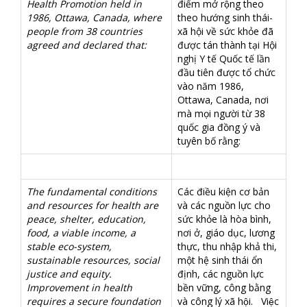
Health Promotion held in
điểm mở rộng theo
1986, Ottawa, Canada, where
theo hướng sinh thái-
people from 38 countries
xã hội về sức khỏe đã
agreed and declared that:
được tán thành tại Hội
nghị Y tế Quốc tế lần
đầu tiên được tổ chức
vào năm 1986,
Ottawa, Canada, nơi
mà mọi người từ 38
quốc gia đồng ý và
tuyên bố rằng:
The fundamental conditions
Các điều kiện cơ bản
and resources for health are
và các nguồn lực cho
peace, shelter, education,
sức khỏe là hòa bình,
food, a viable income, a
nơi ở, giáo dục, lương
stable eco-system,
thực, thu nhập khả thi,
sustainable resources, social
một hệ sinh thái ổn
justice and equity.
định, các nguồn lực
Improvement in health
bền vững, công bằng
requires a secure foundation
và công lý xã hội. Việc