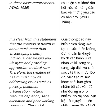
in these basic requirements.
cải thiện sức khoẻ đòi
(WHO, 1986).
hỏi một nền tảng đảm
bảo về những yêu cầu
cơ bản này. (WHO,
1986) .
It is clear from this statement
Qua thông báo này
that the creation of health is
hiển nhiên rằng việc
about much more than
tạo ra sức khỏe không
encouraging healthy
đơn thuần là khuyến
individual behaviours and
khích các hành vi cá
lifestyles and providing
nhân và lối sống hay
appropriate medical care.
cung cấp dịch vụ chăm
Therefore, the creation of
sóc y tế thích hợp. Do
health must include
đó, việc tạo ra sức
addressing issues such as
khoẻ phải bao gồm
poverty, pollution,
nhắm tới các vấn đề
urbanisation, natural
như đói nghèo, ô
resource depletion, social
nhiễm, đô thị hóa, cạn
alienation and poor working
kiệt tài nguyên thiên
conditions. The social,
nhiên, xung đột xã hội