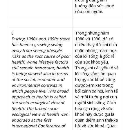
hưởng đến sức khoẻ
của con người.
E
Trong những năm
During 1980s and 1990s there
1980 và 1990, đã có
has been a growing swing
nhiều thay đổi khi nhìn
away from seeing lifestyle
nhận những mầm họa
risks as the root cause of poor
của lối sống là gốc rễ
health. While lifestyle factors
của sức khỏe yếu.
still remain important, health
Trong khi các yếu tố về
is being viewed also in terms
lối sống vẫn còn quan
of the social, economic and
trọng, sức khoẻ cũng
environmental contexts in
được xem xét trong
which people live. This broad
bối cảnh xã hội, kinh tế
approach to health is called
và môi trường nơi con
the socio-ecological view of
người sinh sống. Cách
health. The broad socio-
tiếp cận rộng về sức
ecological view of health was
khoẻ này được gọi là
endorsed at the first
quan điểm sinh thái-xã
International Conference of
hội về sức khoẻ. Quan