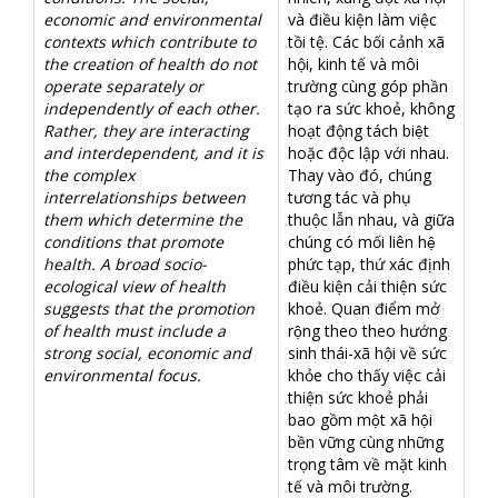
economic and environmental
và điều kiện làm việc
contexts which contribute to
tồi tệ. Các bối cảnh xã
the creation of health do not
hội, kinh tế và môi
operate separately or
trường cùng góp phần
independently of each other.
tạo ra sức khoẻ, không
Rather, they are interacting
hoạt động tách biệt
and interdependent, and it is
hoặc độc lập với nhau.
the complex
Thay vào đó, chúng
interrelationships between
tương tác và phụ
them which determine the
thuộc lẫn nhau, và giữa
conditions that promote
chúng có mối liên hệ
health. A broad socio-
phức tạp, thứ xác định
ecological view of health
điều kiện cải thiện sức
suggests that the promotion
khoẻ. Quan điểm mở
of health must include a
rộng theo theo hướng
strong social, economic and
sinh thái-xã hội về sức
environmental focus.
khỏe cho thấy việc cải
thiện sức khoẻ phải
bao gồm một xã hội
bền vững cùng những
trọng tâm về mặt kinh
tế và môi trường.