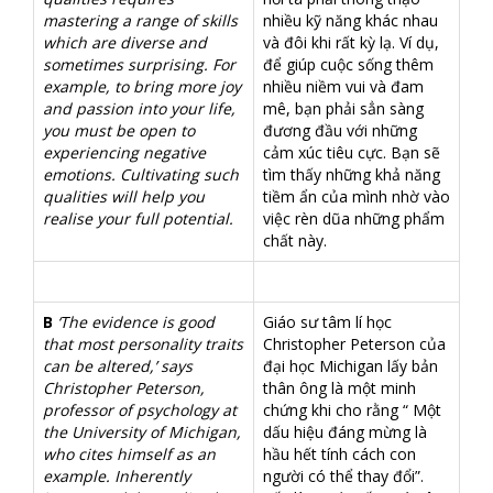
mastering a range of skills
nhiều kỹ năng khác nhau
which are diverse and
và đôi khi rất kỳ lạ. Ví dụ,
sometimes surprising. For
để giúp cuộc sống thêm
example, to bring more joy
nhiều niềm vui và đam
and passion into your life,
mê, bạn phải sẳn sàng
you must be open to
đương đầu với những
experiencing negative
cảm xúc tiêu cực. Bạn sẽ
emotions. Cultivating such
tìm thấy những khả năng
qualities will help you
tiềm ẩn của mình nhờ vào
realise your full potential.
việc rèn dũa những phẩm
chất này.
B
‘The evidence is good
Giáo sư tâm lí học
that most personality traits
Christopher Peterson của
can be altered,’ says
đại học Michigan lấy bản
Christopher Peterson,
thân ông là một minh
professor of psychology at
chứng khi cho rằng “ Một
the University of Michigan,
dấu hiệu đáng mừng là
who cites himself as an
hầu hết tính cách con
example. Inherently
người có thể thay đổi”.