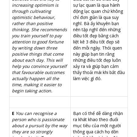
increasing optimism is
sự lạc quan là qua hành
through cultivating
động lạc quan chứ không
optimistic behaviour,
chỉ đơn giản là qua suy
rather than positive
nghĩ. Bà ấy khuyên bạn
thinking. She recommends
nên tập nghĩ đến những
you train yourself to pay
điều tốt đẹp bằng cách
attention to good fortune
liệt kê 3 điều tốt đẹp sẽ
by writing down three
đến mỗi ngày. Thói quen
positive things that come
này giúp bạn tin rằng
about each day. This will
những điều tốt đẹp luôn
help you convince yourself
xảy ra và giúp bạn cảm
that favourable outcomes
thấy thoải mái khi bắt đầu
actually happen all the
làm việc gì đó.
time, making it easier to
begin taking action.
E
You can recognise a
Bạn có thể dễ dàng nhận
person who is passionate
ra khát khao theo đuổi
about a pursuit by the way
mục tiêu của một người
they are so strongly
thông qua cách họ dồn