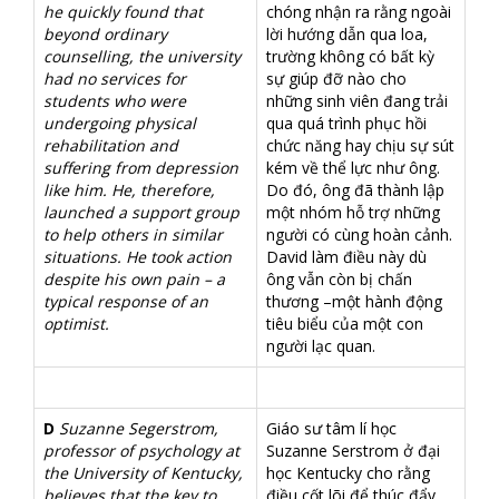
he quickly found that
chóng nhận ra rằng ngoài
beyond ordinary
lời hướng dẫn qua loa,
counselling, the university
trường không có bất kỳ
had no services for
sự giúp đỡ nào cho
students who were
những sinh viên đang trải
undergoing physical
qua quá trình phục hồi
rehabilitation and
chức năng hay chịu sự sút
suffering from depression
kém về thể lực như ông.
like him. He, therefore,
Do đó, ông đã thành lập
launched a support group
một nhóm hỗ trợ những
to help others in similar
người có cùng hoàn cảnh.
situations. He took action
David làm điều này dù
despite his own pain – a
ông vẫn còn bị chấn
typical response of an
thương –một hành động
optimist.
tiêu biểu của một con
người lạc quan.
D
Suzanne Segerstrom,
Giáo sư tâm lí học
professor of psychology at
Suzanne Serstrom ở đại
the University of Kentucky,
học Kentucky cho rằng
believes that the key to
điều cốt lõi để thúc đẩy