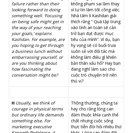
failure rather than their
không phạm sai lầm thay
looking forward to doing
vì tự tin làm tốt công việc.
something well. ‘Focusing
Nhà tâm lí Kashdan giải
on being safe might get in
thích rằng “ Quá tập trung
the way of your reaching
vào tính an toàn sẽ cản
your goals,’ explains
trở bạn đạt được mục
Kashdan. For example, are
tiêu của mình”. Ví dụ, bạn
you hoping to get through
hy vọng sẽ có buổi trưa
a business lunch without
suôn sẻ với đối tác mà
embarrassing yourself, or
không làm điều gì khiến
are you thinking about
bản thân xấu hổ? Hay bạn
how fascinating the
đang nghĩ làm sao cho
conversation might be?
cuộc trò chuyện trở nên
thú vị?
H
Usually, we think of
Thông thường, chúng ta
courage in physical terms
hay cho rằng lòng can
but ordinary life demands
đảm thuộc khía cạnh thể
something else. For
chất nhưng cuộc sống
marketing executive
thực tiễn đòi hỏi nhiều thứ
Kenneth Pedeleose, it
khác. Lòng can đảm đối