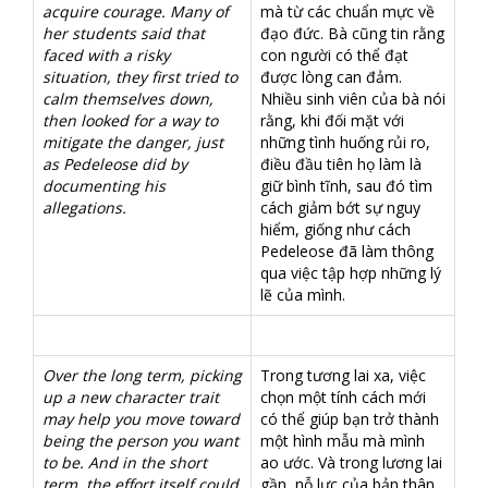
acquire courage. Many of
mà từ các chuẩn mực về
her students said that
đạo đức. Bà cũng tin rằng
faced with a risky
con người có thể đạt
situation, they first tried to
được lòng can đảm.
calm themselves down,
Nhiều sinh viên của bà nói
then looked for a way to
rằng, khi đối mặt với
mitigate the danger, just
những tình huống rủi ro,
as Pedeleose did by
điều đầu tiên họ làm là
documenting his
giữ bình tĩnh, sau đó tìm
allegations.
cách giảm bớt sự nguy
hiểm, giống như cách
Pedeleose đã làm thông
qua việc tập hợp những lý
lẽ của mình.
Over the long term, picking
Trong tương lai xa, việc
up a new character trait
chọn một tính cách mới
may help you move toward
có thể giúp bạn trở thành
being the person you want
một hình mẫu mà mình
to be. And in the short
ao ước. Và trong lương lai
term, the effort itself could
gần, nỗ lực của bản thân