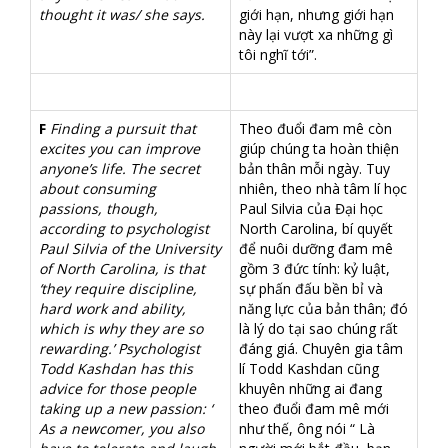
thought it was/ she says.
giới hạn, nhưng giới hạn
này lại vượt xa những gì
tôi nghĩ tới”.
F
Finding a pursuit that
Theo đuổi đam mê còn
excites you can improve
giúp chúng ta hoàn thiện
anyone’s life. The secret
bản thân mỗi ngày. Tuy
about consuming
nhiên, theo nhà tâm lí học
passions, though,
Paul Silvia của Đại học
according to psychologist
North Carolina, bí quyết
Paul Silvia of the University
để nuôi dưỡng đam mê
of North Carolina, is that
gồm 3 đức tính: kỷ luật,
‘they require discipline,
sự phấn đấu bền bỉ và
hard work and ability,
năng lực của bản thân; đó
which is why they are so
là lý do tại sao chúng rất
rewarding.’ Psychologist
đáng giá. Chuyên gia tâm
Todd Kashdan has this
lí Todd Kashdan cũng
advice for those people
khuyên những ai đang
taking up a new passion: ‘
theo đuổi đam mê mới
As a newcomer, you also
như thế, ông nói “ Là