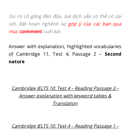
Dù có cố gắng đến đâu, bài dịch vẫn có thể có sai
sót. Rất hoan nghênh sự
góp ý của các bạn qua
mục
comment
cuối bài.
Answer with explanation, highlighted vocabularies
of Cambridge 11, Test 4, Passage 2 –
Second
nature
Cambridge IELTS 10: Test 4 – Reading Passage 3 –
Answer explanation with keyword tables &
Translation
Cambridge IELTS 10: Test 4 – Reading Passage 1 –