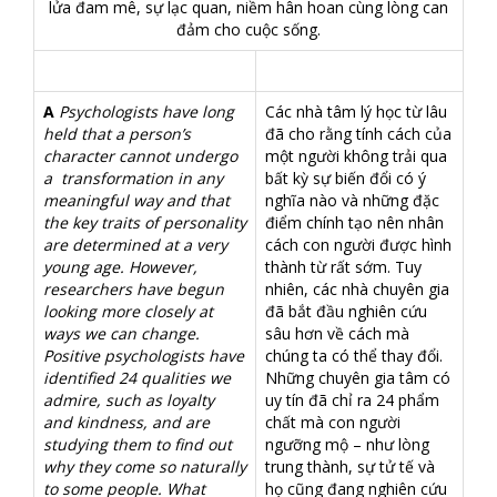
lửa đam mê, sự lạc quan, niềm hân hoan cùng lòng can
đảm cho cuộc sống.
A
Psychologists have long
Các nhà tâm lý học từ lâu
held that a person’s
đã cho rằng tính cách của
character cannot undergo
một người không trải qua
a transformation in any
bất kỳ sự biến đổi có ý
meaningful way and that
nghĩa nào và những đặc
the key traits of personality
điểm chính tạo nên nhân
are determined at a very
cách con người được hình
young age. However,
thành từ rất sớm. Tuy
researchers have begun
nhiên, các nhà chuyên gia
looking more closely at
đã bắt đầu nghiên cứu
ways we can change.
sâu hơn về cách mà
Positive psychologists have
chúng ta có thể thay đổi.
identified 24 qualities we
Những chuyên gia tâm có
admire, such as loyalty
uy tín đã chỉ ra 24 phẩm
and kindness, and are
chất mà con người
studying them to find out
ngưỡng mộ – như lòng
why they come so naturally
trung thành, sự tử tế và
to some people. What
họ cũng đang nghiên cứu