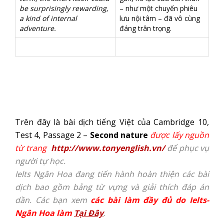
be surprisingly rewarding,
– như một chuyến phiêu
a kind of internal
lưu nội tâm – đã vô cùng
adventure.
đáng trân trọng.
Trên đây là bài dịch tiếng Việt của Cambridge 10,
Test 4, Passage 2 –
Second nature
được lấy nguồn
từ trang
http://www.tonyenglish.vn/
để phục vụ
người tự học.
Ielts Ngân Hoa đang tiến hành hoàn thiện các bài
dịch bao gồm bảng từ vựng và giải thích đáp án
dần. Các bạn xem
các bài làm đầy đủ do Ielts-
Ngân Hoa làm
Tại Đây
.