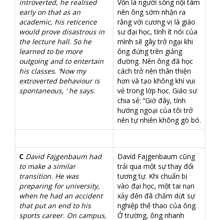
introverted, he realised
Vốn là người sống nội tâm
early on that as an
nên ông sớm nhận ra
academic, his reticence
rằng với cương vị là giáo
would prove disastrous in
sư đại học, tính ít nói của
the lecture hall. So he
mình sẽ gây trở ngại khi
learned to be more
ông đứng trên giảng
outgoing and to entertain
đường. Nên ông đã học
his classes. ‘Now my
cách trở nên thân thiện
extroverted behaviour is
hơn và tạo không khí vui
spontaneous, ‘ he says.
vẻ trong lớp học. Giáo sư
chia sẻ: “Giờ đây, tính
hướng ngoại của tôi trở
nên tự nhiên không gò bó.
C
David Fajgenbaum had
David Fajgenbaum cũng
to make a similar
trải qua một sự thay đổi
transition. He was
tương tự. Khi chuẩn bị
preparing for university,
vào đại học, một tai nạn
when he had an accident
xảy đến đã chấm dứt sự
that put an end to his
nghiệp thể thao của ông.
sports career. On campus,
Ở trường, ông nhanh