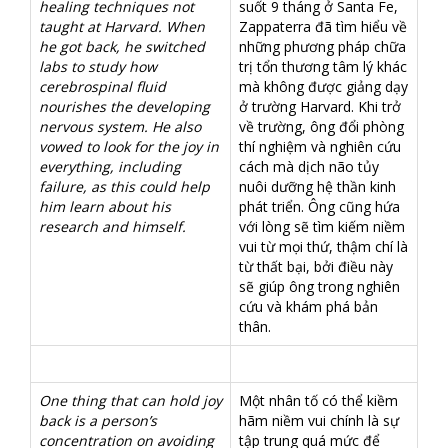
healing techniques not
suốt 9 tháng ở Santa Fe,
taught at Harvard. When
Zappaterra đã tìm hiểu về
he got back, he switched
những phương pháp chữa
labs to study how
trị tổn thương tâm lý khác
cerebrospinal fluid
mà không được giảng dạy
nourishes the developing
ở trường Harvard. Khi trở
nervous system. He also
về trường, ông đổi phòng
vowed to look for the joy in
thí nghiệm và nghiên cứu
everything, including
cách mà dịch não tủy
failure, as this could help
nuôi dưỡng hệ thần kinh
him learn about his
phát triển. Ông cũng hứa
research and himself.
với lòng sẽ tìm kiếm niềm
vui từ mọi thứ, thậm chí là
từ thất bại, bởi điều này
sẽ giúp ông trong nghiên
cứu và khám phá bản
thân.
One thing that can hold joy
Một nhân tố có thể kiềm
back is a person’s
hãm niềm vui chính là sự
concentration on avoiding
tập trung quá mức để