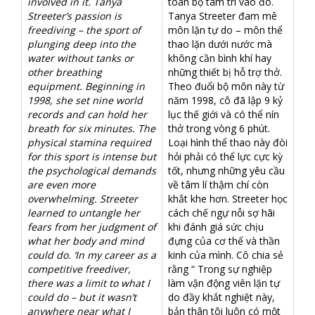
involved in it. Tanya
toàn bộ tâm trí vào đó.
Streeter’s passion is
Tanya Streeter đam mê
freediving – the sport of
môn lặn tự do – môn thể
plunging deep into the
thao lặn dưới nước mà
water without tanks or
không cần bình khí hay
other breathing
những thiết bị hỗ trợ thở.
equipment. Beginning in
Theo đuổi bộ môn này từ
1998, she set nine world
năm 1998, cô đã lập 9 kỷ
records and can hold her
lục thế giới và có thể nín
breath for six minutes. The
thở trong vòng 6 phút.
physical stamina required
Loại hình thể thao này đòi
for this sport is intense but
hỏi phải có thể lực cực kỳ
the psychological demands
tốt, nhưng những yêu cầu
are even more
về tâm lí thậm chí còn
overwhelming. Streeter
khắt khe hơn. Streeter học
learned to untangle her
cách chế ngự nỗi sợ hãi
fears from her judgment of
khi đánh giá sức chịu
what her body and mind
đựng của cơ thể và thần
could do. ‘In my career as a
kinh của mình. Cô chia sẻ
competitive freediver,
rằng “ Trong sự nghiệp
there was a limit to what I
làm vận động viên lặn tự
could do – but it wasn’t
do đầy khắt nghiệt này,
anywhere near what I
bản thân tôi luôn có một