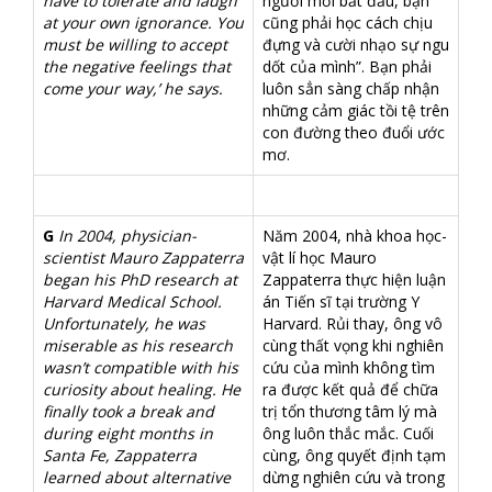
have to tolerate and laugh
người mới bắt đầu, bạn
at your own ignorance. You
cũng phải học cách chịu
must be willing to accept
đựng và cười nhạo sự ngu
the negative feelings that
dốt của mình”. Bạn phải
come your way,’ he says.
luôn sẳn sàng chấp nhận
những cảm giác tồi tệ trên
con đường theo đuổi ước
mơ.
G
In 2004, physician-
Năm 2004, nhà khoa học-
scientist Mauro
Zappaterra
vật lí học Mauro
began his PhD research at
Zappaterra thực hiện luận
Harvard Medical School.
án Tiến sĩ tại trường Y
Unfortunately, he was
Harvard. Rủi thay, ông vô
miserable as his research
cùng thất vọng khi nghiên
wasn’t compatible with his
cứu của mình không tìm
curiosity about healing. He
ra được kết quả để chữa
finally took a break and
trị tổn thương tâm lý mà
during eight months in
ông luôn thắc mắc. Cuối
Santa Fe, Zappaterra
cùng, ông quyết định tạm
learned about alternative
dừng nghiên cứu và trong