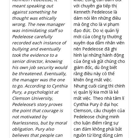
meant speaking out
với chuyên gia tiếp thị
against something he
Kenneth Pedeleose là
thought was ethically
dám nói lên những điều
wrong. The new manager
mà ông cho là vi phạm
was intimidating staff so
đạo đức. Do vị quản lý
Pedeleose carefully
mới của công ty thường
recorded each instance of
xuyên dọa dẫm nhân viên
bullying and eventually
nên Pedeleose đã ghi
took the evidence to a
hình lại những hành động
senior director, knowing
của ông và gửi chúng cho
his own job security would
giám đốc, dù ông biết
be threatened. Eventually,
rằng điều này có thể
the manager was the one
khiến ông mất việc.
to go. According to Cynthia
Nhưng cuối cùng thì chính
Pury, a psychologist at
vị quản lý kia mới là kẻ
Clemson University,
mất việc. Theo nhà tâm lí
Pedeleose’s story proves
Cynthia Pury ở đại học
the point
that courage is
Clemson, câu chuyện của
not motivated by
Pedeleose chứng minh
fearlessness, but by moral
cho luận điểm rằng sự
obligation. Pury also
can đảm không phải bắt
believes that people can
nguồn từ lòng dũng cảm