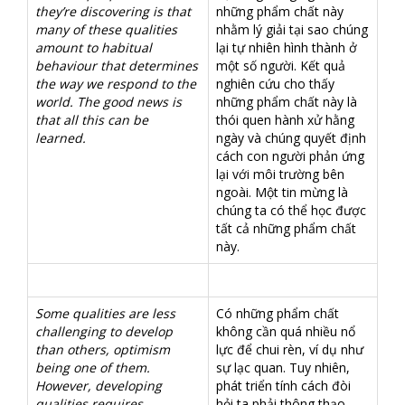
they’re discovering is that
những phẩm chất này
many of these qualities
nhằm lý giải tại sao chúng
amount to habitual
lại tự nhiên hình thành ở
behaviour that determines
một số người. Kết quả
the way we respond to the
nghiên cứu cho thấy
world. The good news is
những phẩm chất này là
that all this can be
thói quen hành xử hằng
learned.
ngày và chúng quyết định
cách con người phản ứng
lại với môi trường bên
ngoài. Một tin mừng là
chúng ta có thể học được
tất cả những phẩm chất
này.
Some qualities are less
Có những phẩm chất
challenging to develop
không cần quá nhiều nổ
than others, optimism
lực để chui rèn, ví dụ như
being one of them.
sự lạc quan. Tuy nhiên,
However, developing
phát triển tính cách đòi
qualities requires
hỏi ta phải thông thạo