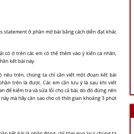
sis statement ở phần mở bài bằng cách diễn đạt khác
ải có ở trên các em có thể thêm vào ý kiến cá nhân,
hần kết bài này.
ó nêu trên, chúng ta chỉ cần viết một đoạn kết bài
ần trên là được. Các em cần lưu ý là sau khi viết
n để kiểm tra và sửa lỗi cho cả bài, do đó đừng nên
i này mà hãy căn sao cho có thời gian khoảng 3 phút
ần kết bài là phần đóng, chỉ tóm gọn lại ý chúng ta