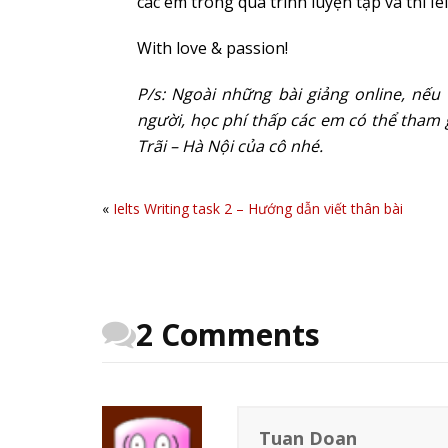
các em trong quá trình luyện tập và thi Iel
With love & passion!
P/s: Ngoài những bài giảng online, nếu
người, học phí thấp các em có thể tham g
Trãi – Hà Nội của cô nhé.
«
Ielts Writing task 2 – Hướng dẫn viết thân bài
2 Comments
Tuan Doan