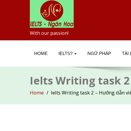
With our passion!
HOME
IELTS?
NGỮ PHÁP
TÀI
Ielts Writing task 
Home
Ielts Writing task 2 – Hướng dẫn vi