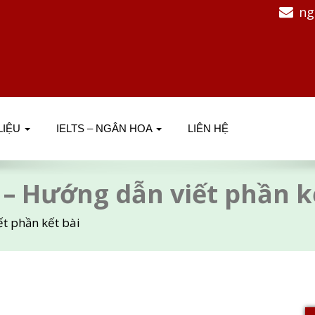
ng
 LIỆU
IELTS – NGÂN HOA
LIÊN HỆ
2 – Hướng dẫn viết phần k
ết phần kết bài