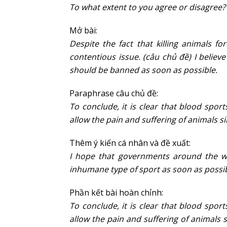
To what extent to you agree or disagree?
Mở bài:
Despite the fact that killing animals f
contentious issue. (câu chủ đề) I believ
should be banned as soon as possible.
Paraphrase câu chủ đề:
To conclude, it is clear that blood spor
allow the pain and suffering of animals si
Thêm ý kiến cá nhân và đề xuất:
I hope that governments around the wor
inhumane type of sport as soon as possib
Phần kết bài hoàn chỉnh:
To conclude, it is clear that blood spor
allow the pain and suffering of animals