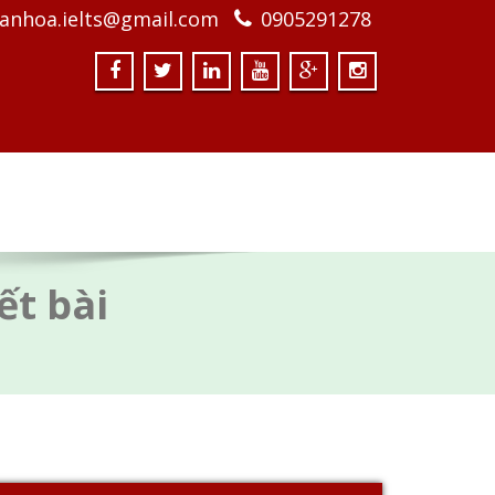
anhoa.ielts@gmail.com
0905291278
ết bài