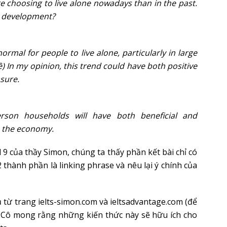
 choosing to live alone nowadays than in the past.
ve development?
rmal for people to live alone, particularly in large
ề) In my opinion, this trend could have both positive
sure.
erson households will have both beneficial and
n the economy.
nd 9 của thầy Simon, chúng ta thấy phần kết bài chỉ có
thành phần là linking phrase và nêu lại ý chính của
dụ từ trang ielts-simon.com và ieltsadvantage.com (để
 Cô mong rằng những kiến thức này sẽ hữu ích cho