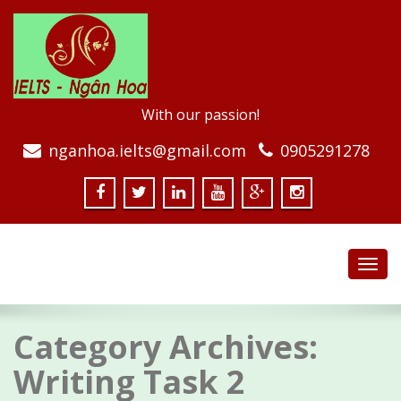
With our passion!
nganhoa.ielts@gmail.com
0905291278
Toggl
navig
Category Archives:
Writing Task 2