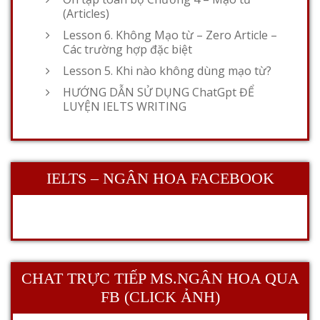
(Articles)
Lesson 6. Không Mạo từ – Zero Article –
Các trường hợp đặc biệt
Lesson 5. Khi nào không dùng mạo từ?
HƯỚNG DẪN SỬ DỤNG ChatGpt ĐỂ
LUYỆN IELTS WRITING
IELTS – NGÂN HOA FACEBOOK
CHAT TRỰC TIẾP MS.NGÂN HOA QUA
FB (CLICK ẢNH)