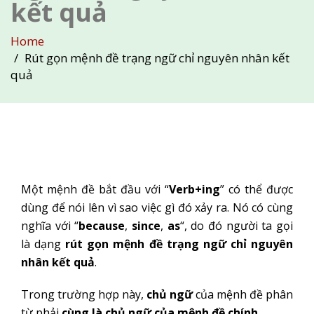
kết quả
Home
Rút gọn mệnh đề trạng ngữ chỉ nguyên nhân kết
quả
Một mệnh đề bắt đầu với “
Verb+ing
” có thể được
dùng để nói lên vì sao việc gì đó xảy ra. Nó có cùng
nghĩa với “
because
,
since
,
as
“, do đó người ta gọi
là dạng
rút gọn mệnh đề trạng ngữ chỉ nguyên
nhân
kết quả
.
Trong trường hợp này,
chủ ngữ
của mệnh đề phân
từ phải
cùng là chủ ngữ của mệnh đề chính
.