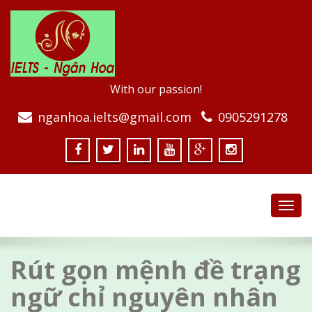
With our passion!
nganhoa.ielts@gmail.com
0905291278
Toggl
navig
Rút gọn mệnh đề trạng
ngữ chỉ nguyên nhân