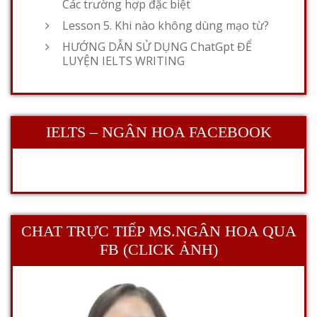
Các trường hợp đặc biệt
Lesson 5. Khi nào không dùng mạo từ?
HƯỚNG DẪN SỬ DỤNG ChatGpt ĐỂ
LUYỆN IELTS WRITING
IELTS – NGÂN HOA FACEBOOK
CHAT TRỰC TIẾP MS.NGÂN HOA QUA
FB (CLICK ẢNH)