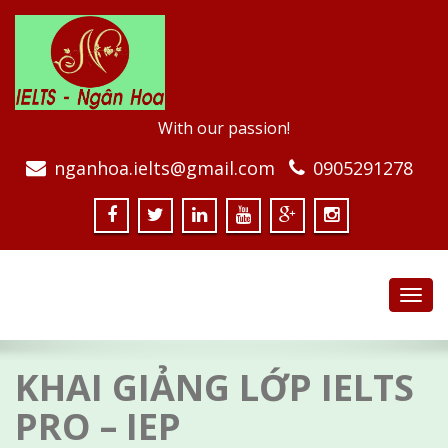
With our passion!
nganhoa.ielts@gmail.com
0905291278
Toggl
navig
KHAI GIẢNG LỚP IELTS
PRO – IEP