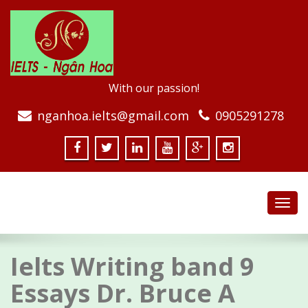
With our passion!
nganhoa.ielts@gmail.com
0905291278
Toggl
navig
Ielts Writing band 9
Essays Dr. Bruce A